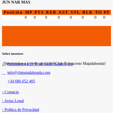
JUN NAR MAS
Posición
MP
PTS
REB
AST
STL
BLK
TO
PF
0
0
0
0
0
0
0
0
Sobre nosotros
¡Bienvenidos a la web oficial del Club Baloncesto Majadahonda!
Polideportivo El Tejar. Calle Romero, s/n
info@cbmajadahonda.com
+34 686 652 405
Enlaces
Contacto
Aviso Legal
Política de Privacidad