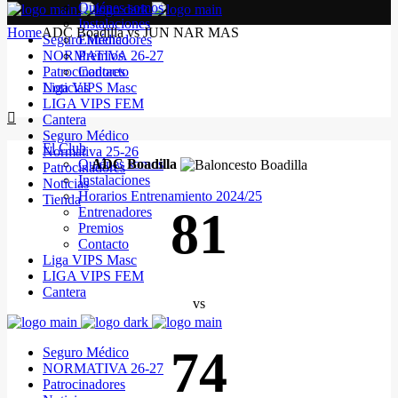
Quiénes somos
Instalaciones
Home
ADC Boadilla vs JUN NAR MAS
Seguro Médico
Entrenadores
NORMATIVA 26-27
Premios
Patrocinadores
Contacto
Noticias
Liga VIPS Masc
LIGA VIPS FEM
Cantera
Seguro Médico
El Club
Normativa 25-26
Quiénes somos
ADC Boadilla
Patrocinadores
Instalaciones
Noticias
Horarios Entrenamiento 2024/25
Tienda
81
Entrenadores
Premios
Contacto
Liga VIPS Masc
LIGA VIPS FEM
Cantera
vs
74
Seguro Médico
NORMATIVA 26-27
Patrocinadores