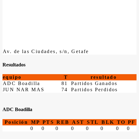
Av. de las Ciudades, s/n, Getafe
Resultados
equipo
T
resultado
ADC Boadilla
81
Partidos Ganados
JUN NAR MAS
74
Partidos Perdidos
ADC Boadilla
Posición
MP
PTS
REB
AST
STL
BLK
TO
PF
0
0
0
0
0
0
0
0