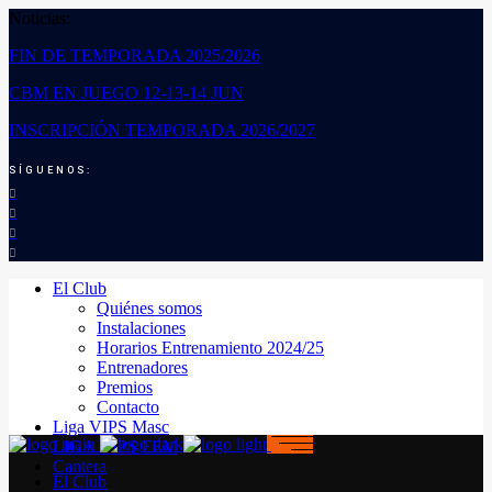
Noticias:
FIN DE TEMPORADA 2025/2026
CBM EN JUEGO 12-13-14 JUN
INSCRIPCIÓN TEMPORADA 2026/2027
SÍGUENOS:
El Club
Quiénes somos
Instalaciones
Horarios Entrenamiento 2024/25
Entrenadores
Premios
Contacto
Liga VIPS Masc
LIGA VIPS FEM
Cantera
El Club