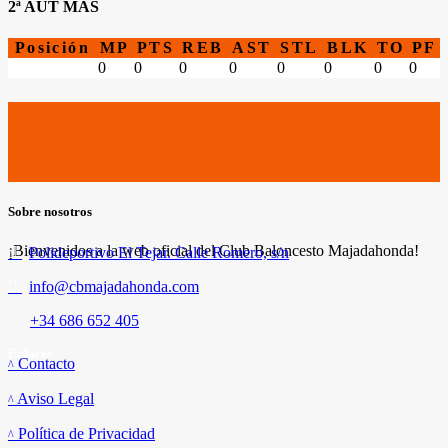
2ª AUT MAS
Posición
MP
PTS
REB
AST
STL
BLK
TO
PF
0
0
0
0
0
0
0
0
Sobre nosotros
¡Bienvenidos a la web oficial del Club Baloncesto Majadahonda!
Polideportivo El Tejar. Calle Romero, s/n
info@cbmajadahonda.com
+34 686 652 405
Enlaces
Contacto
Aviso Legal
Política de Privacidad