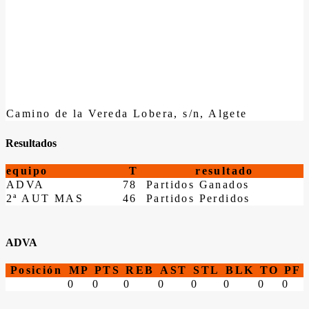
Camino de la Vereda Lobera, s/n, Algete
Resultados
equipo
T
resultado
ADVA
78
Partidos Ganados
2ª AUT MAS
46
Partidos Perdidos
ADVA
Posición
MP
PTS
REB
AST
STL
BLK
TO
PF
0
0
0
0
0
0
0
0