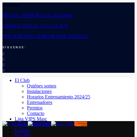
Noticias:
FIN DE TEMPORADA 2025/2026
CBM EN JUEGO 12-13-14 JUN
INSCRIPCIÓN TEMPORADA 2026/2027
SÍGUENOS:
El Club
Quiénes somos
Instalaciones
Horarios Entrenamiento 2024/25
Entrenadores
Premios
Contacto
Liga VIPS Masc
LIGA VIPS FEM
Cantera
El Club