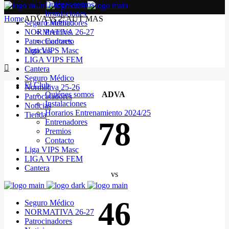
Quiénes somos
Instalaciones
Home
ADVA vs 2ª AUT MAS
Seguro Médico
Entrenadores
NORMATIVA 26-27
Premios
Patrocinadores
Contacto
Noticias
Liga VIPS Masc
LIGA VIPS FEM
Cantera
Seguro Médico
El Club
Normativa 25-26
Quiénes somos
ADVA
Patrocinadores
Instalaciones
Noticias
Horarios Entrenamiento 2024/25
Tienda
78
Entrenadores
Premios
Contacto
Liga VIPS Masc
LIGA VIPS FEM
Cantera
vs
46
Seguro Médico
NORMATIVA 26-27
Patrocinadores