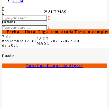
Noticias
2ª AUT MAS
Detalles
Fecha
Hora
Liga
temporada
Tiempo comple
7 de
2AUT
noviembre
12:30
2021-2022
40'
MASC
de 2021
Estadio
Pabellón Duque de Algete