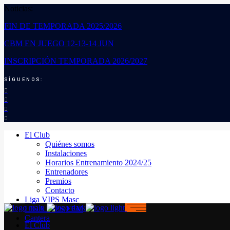
Noticias:
FIN DE TEMPORADA 2025/2026
CBM EN JUEGO 12-13-14 JUN
INSCRIPCIÓN TEMPORADA 2026/2027
SÍGUENOS:
El Club
Quiénes somos
Instalaciones
Horarios Entrenamiento 2024/25
Entrenadores
Premios
Contacto
Liga VIPS Masc
LIGA VIPS FEM
Cantera
El Club