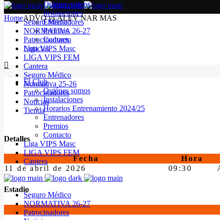
Quiénes somos
Instalaciones
Home
ADVO vs ALEV NAR MAS
Seguro Médico
Entrenadores
NORMATIVA 26-27
Premios
Patrocinadores
Contacto
Noticias
Liga VIPS Masc
LIGA VIPS FEM
Cantera
Seguro Médico
El Club
Normativa 25-26
Quiénes somos
Patrocinadores
Instalaciones
Noticias
Horarios Entrenamiento 2024/25
Tienda
Entrenadores
Premios
Contacto
Detalles
Liga VIPS Masc
LIGA VIPS FEM
Fecha
Hora
Cantera
11 de abril de 2026
09:30
Estadio
Seguro Médico
NORMATIVA 26-27
Patrocinadores