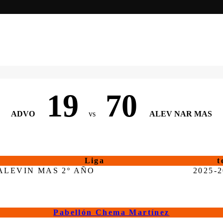
19
70
ADVO
vs
ALEV NAR MAS
Liga
t
ALEVIN MAS 2º AÑO
2025-
Pabellón Chema Martínez