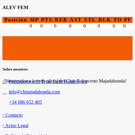
ALEV FEM
Posición
MP
PTS
REB
AST
STL
BLK
TO
PF
0
0
0
0
0
0
0
0
Sobre nosotros
¡Bienvenidos a la web oficial del Club Baloncesto Majadahonda!
Polideportivo El Tejar. Calle Romero, s/n
info@cbmajadahonda.com
+34 686 652 405
Enlaces
Contacto
Aviso Legal