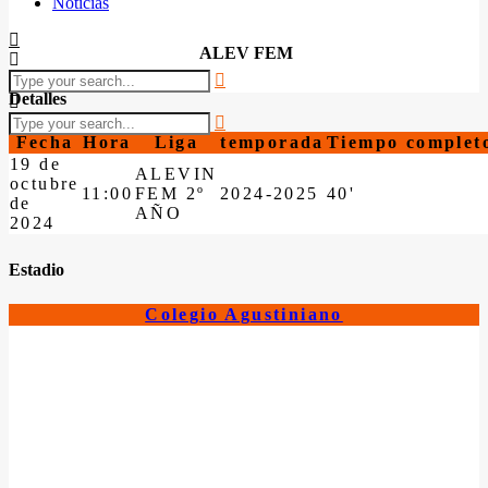
Noticias
ALEV FEM
Detalles
Fecha
Hora
Liga
temporada
Tiempo complet
19 de
ALEVIN
octubre
11:00
FEM 2º
2024-2025
40'
de
AÑO
2024
Estadio
Colegio Agustiniano