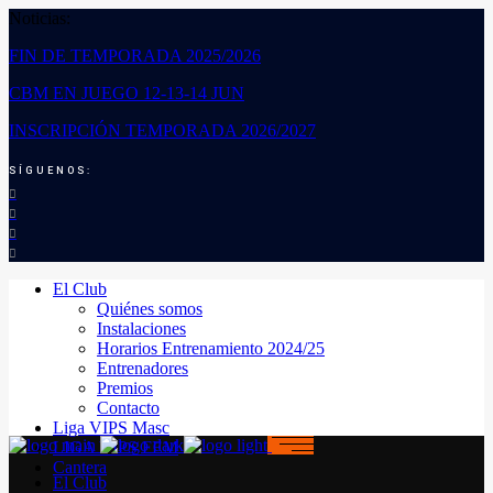
Noticias:
FIN DE TEMPORADA 2025/2026
CBM EN JUEGO 12-13-14 JUN
INSCRIPCIÓN TEMPORADA 2026/2027
SÍGUENOS:
El Club
Quiénes somos
Instalaciones
Horarios Entrenamiento 2024/25
Entrenadores
Premios
Contacto
Liga VIPS Masc
LIGA VIPS FEM
Cantera
El Club