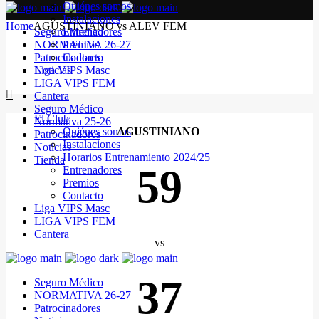
Quiénes somos
Instalaciones
Home
AGUSTINIANO vs ALEV FEM
Seguro Médico
Entrenadores
NORMATIVA 26-27
Premios
Patrocinadores
Contacto
Noticias
Liga VIPS Masc
LIGA VIPS FEM
Cantera
Seguro Médico
El Club
Normativa 25-26
Quiénes somos
AGUSTINIANO
Patrocinadores
Instalaciones
Noticias
Horarios Entrenamiento 2024/25
Tienda
59
Entrenadores
Premios
Contacto
Liga VIPS Masc
LIGA VIPS FEM
Cantera
vs
37
Seguro Médico
NORMATIVA 26-27
Patrocinadores