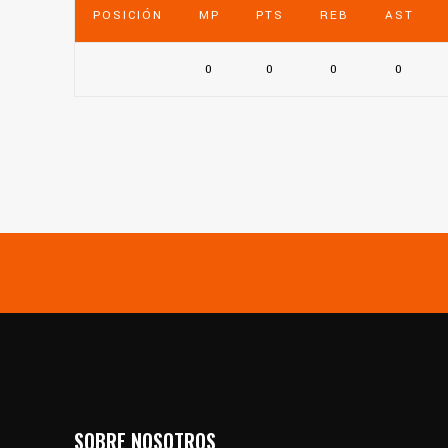
POSICIÓN
MP
PTS
REB
AST
0
0
0
0
SOBRE NOSOTROS