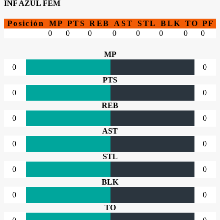
INF AZUL FEM
Posición
MP
PTS
REB
AST
STL
BLK
TO
PF
0
0
0
0
0
0
0
0
MP
0
0
PTS
0
0
REB
0
0
AST
0
0
STL
0
0
BLK
0
0
TO