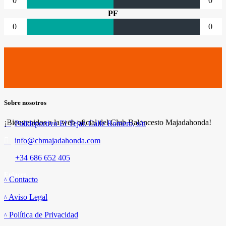
0
0
PF
0
0
Sobre nosotros
¡Bienvenidos a la web oficial del Club Baloncesto Majadahonda!
Polideportivo El Tejar. Calle Romero, s/n
info@cbmajadahonda.com
+34 686 652 405
Enlaces
Contacto
Aviso Legal
Política de Privacidad