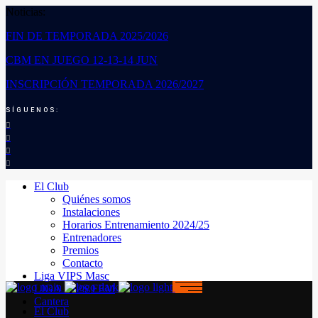
Noticias:
FIN DE TEMPORADA 2025/2026
CBM EN JUEGO 12-13-14 JUN
INSCRIPCIÓN TEMPORADA 2026/2027
SÍGUENOS:
El Club
Quiénes somos
Instalaciones
Horarios Entrenamiento 2024/25
Entrenadores
Premios
Contacto
Liga VIPS Masc
LIGA VIPS FEM
Cantera
El Club