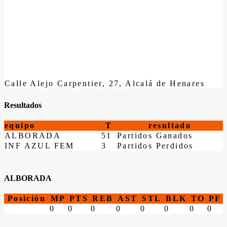
Calle Alejo Carpentier, 27, Alcalá de Henares
Resultados
equipo
T
resultado
ALBORADA
51
Partidos Ganados
INF AZUL FEM
3
Partidos Perdidos
ALBORADA
Posición
MP
PTS
REB
AST
STL
BLK
TO
PF
0
0
0
0
0
0
0
0