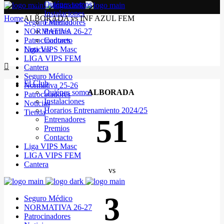
Quiénes somos
Instalaciones
Home
ALBORADA vs INF AZUL FEM
Seguro Médico
Entrenadores
NORMATIVA 26-27
Premios
Patrocinadores
Contacto
Noticias
Liga VIPS Masc
LIGA VIPS FEM
Cantera
Seguro Médico
El Club
Normativa 25-26
Quiénes somos
ALBORADA
Patrocinadores
Instalaciones
Noticias
Horarios Entrenamiento 2024/25
Tienda
51
Entrenadores
Premios
Contacto
Liga VIPS Masc
LIGA VIPS FEM
Cantera
vs
3
Seguro Médico
NORMATIVA 26-27
Patrocinadores