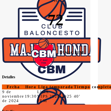
vs
72
1ª NAC FEM
Detalles
Fecha
Hora
Liga
temporada
Tiempo complet
9 de
LIGA
noviembre
19:30
VIPS
2024-2025
40'
de 2024
FEM