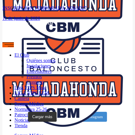
INSCRIPCIÓN TEMPORADA 2026/2027
11 de junio de 2026
SÍGUENOS EN INSTAGRAM
El Club
Quiénes somos
Instalaciones
Entrenadores
Premios
Contacto
Liga VIPS Masc
LIGA VIPS FEM
Cantera
Seguro Médico
Normativa 25-26
Patrocinadores
Cargar más
Seguir en Instagram
Noticias
Tienda