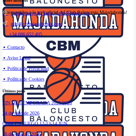
Sobre nosotros
¡Bienvenidos a la web oficial del Club Baloncesto Majadahonda!
Polideportivo El Tejar. Calle Romero, s/n
info@cbmajadahonda.com
+34 686 652 405
Enlaces
Contacto
Aviso Legal
Política de Privacidad
Política de Cookies
Últimos posts
FIN DE TEMPORADA 2025/2026
24 de julio de 2026
CBM EN JUEGO 12-13-14 JUN
16 de junio de 2026