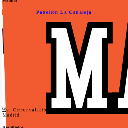
Estadio
Pabellón La Canaleja
Seguro Médico
NORMATIVA 26-27
Patrocinadores
Noticias
Av. Circunvalación Norte, 1, 28918 Alcorcón,
Madrid
El Club
Quiénes somos
Resultados