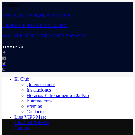
Noticias:
FIN DE TEMPORADA 2025/2026
CBM EN JUEGO 12-13-14 JUN
INSCRIPCIÓN TEMPORADA 2026/2027
SÍGUENOS:
El Club
Quiénes somos
Instalaciones
Horarios Entrenamiento 2024/25
Entrenadores
Premios
Contacto
Liga VIPS Masc
LIGA VIPS FEM
Cantera