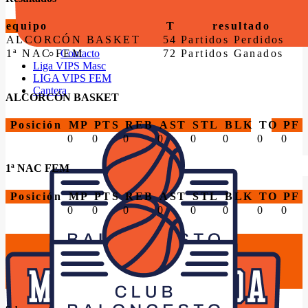
Instalaciones
Horarios Entrenamiento 2024/25
equipo
T
resultado
Entrenadores
ALCORCÓN BASKET
54
Partidos Perdidos
Premios
1ª NAC FEM
72
Partidos Ganados
Contacto
Liga VIPS Masc
LIGA VIPS FEM
Cantera
ALCORCÓN BASKET
Posición
MP
PTS
REB
AST
STL
BLK
TO
PF
0
0
0
0
0
0
0
0
1ª NAC FEM
Posición
MP
PTS
REB
AST
STL
BLK
TO
PF
0
0
0
0
0
0
0
0