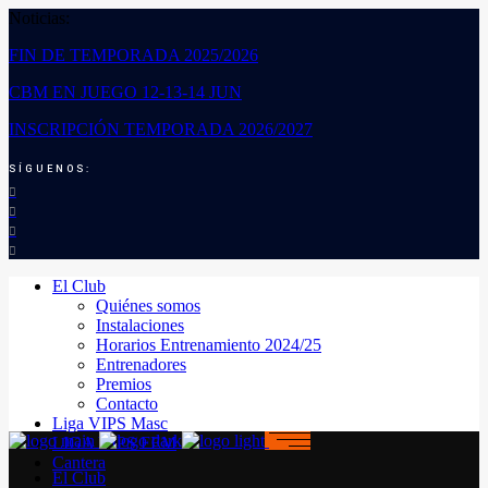
Noticias:
FIN DE TEMPORADA 2025/2026
CBM EN JUEGO 12-13-14 JUN
INSCRIPCIÓN TEMPORADA 2026/2027
SÍGUENOS:
El Club
Quiénes somos
Instalaciones
Horarios Entrenamiento 2024/25
Entrenadores
Premios
Contacto
Liga VIPS Masc
LIGA VIPS FEM
Cantera
El Club