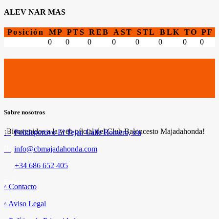
ALEV NAR MAS
Posición
MP
PTS
REB
AST
STL
BLK
TO
PF
0
0
0
0
0
0
0
0
Sobre nosotros
¡Bienvenidos a la web oficial del Club Baloncesto Majadahonda!
Polideportivo El Tejar. Calle Romero, s/n
info@cbmajadahonda.com
+34 686 652 405
Enlaces
Contacto
Aviso Legal