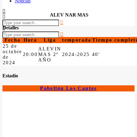
Noticias
ALEV NAR MAS
Detalles
Fecha
Hora
Liga
temporada
Tiempo complet
25 de
ALEVIN
octubre
20:00
MAS 2º
2024-2025
40'
de
AÑO
2024
Estadio
Pabellón Los Cantos