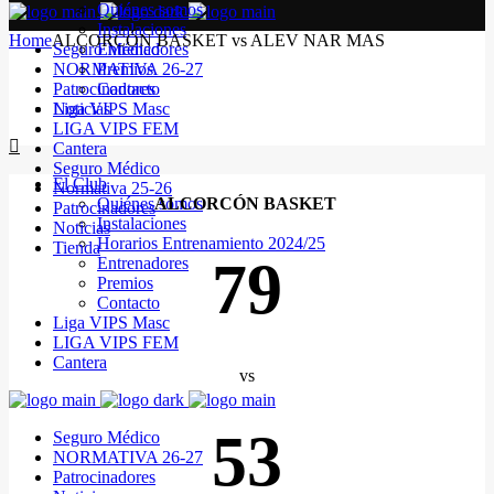
Quiénes somos
Instalaciones
Home
ALCORCÓN BASKET vs ALEV NAR MAS
Seguro Médico
Entrenadores
NORMATIVA 26-27
Premios
Patrocinadores
Contacto
Noticias
Liga VIPS Masc
LIGA VIPS FEM
Cantera
Seguro Médico
El Club
Normativa 25-26
Quiénes somos
ALCORCÓN BASKET
Patrocinadores
Instalaciones
Noticias
Horarios Entrenamiento 2024/25
Tienda
79
Entrenadores
Premios
Contacto
Liga VIPS Masc
LIGA VIPS FEM
Cantera
vs
53
Seguro Médico
NORMATIVA 26-27
Patrocinadores