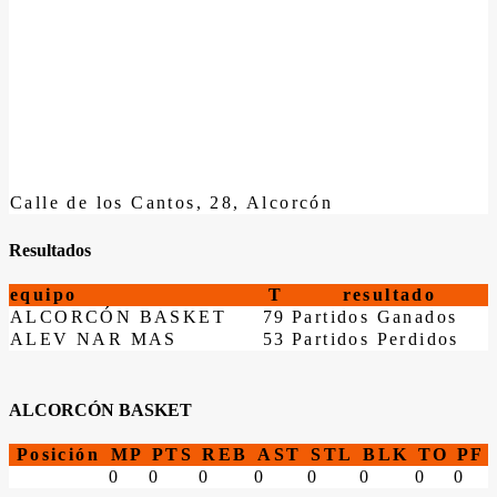
Calle de los Cantos, 28, Alcorcón
Resultados
equipo
T
resultado
ALCORCÓN BASKET
79
Partidos Ganados
ALEV NAR MAS
53
Partidos Perdidos
ALCORCÓN BASKET
Posición
MP
PTS
REB
AST
STL
BLK
TO
PF
0
0
0
0
0
0
0
0