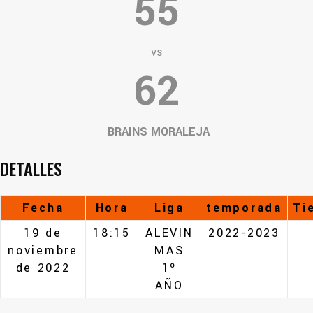
55
vs
62
BRAINS MORALEJA
DETALLES
Fecha
Hora
Liga
temporada
Ti
19 de
18:15
ALEVIN
2022-2023
noviembre
MAS
de 2022
1º
AÑO