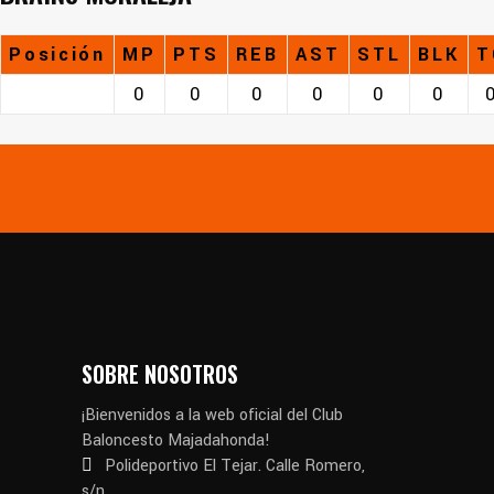
Posición
MP
PTS
REB
AST
STL
BLK
T
0
0
0
0
0
0
SOBRE NOSOTROS
¡Bienvenidos a la web oficial del Club
Baloncesto Majadahonda!
Polideportivo El Tejar. Calle Romero,
s/n