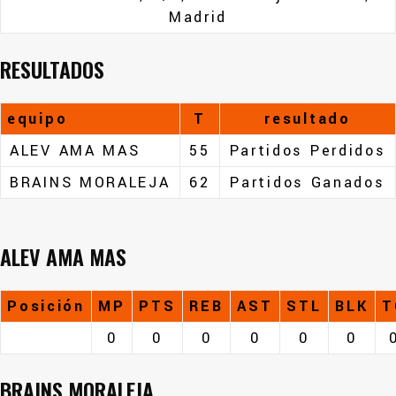
Madrid
RESULTADOS
equipo
T
resultado
ALEV AMA MAS
55
Partidos Perdidos
BRAINS MORALEJA
62
Partidos Ganados
ALEV AMA MAS
Posición
MP
PTS
REB
AST
STL
BLK
T
0
0
0
0
0
0
BRAINS MORALEJA