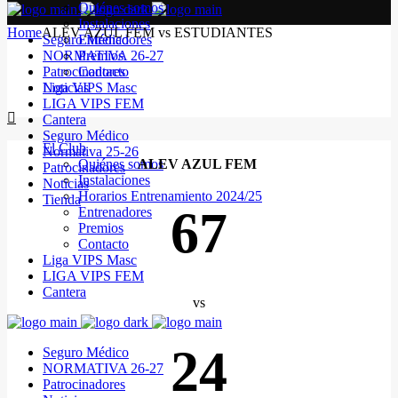
Quiénes somos
Instalaciones
Home
ALEV AZUL FEM vs ESTUDIANTES
Seguro Médico
Entrenadores
NORMATIVA 26-27
Premios
Patrocinadores
Contacto
Noticias
Liga VIPS Masc
LIGA VIPS FEM
Cantera
Seguro Médico
El Club
Normativa 25-26
Quiénes somos
ALEV AZUL FEM
Patrocinadores
Instalaciones
Noticias
Horarios Entrenamiento 2024/25
Tienda
67
Entrenadores
Premios
Contacto
Liga VIPS Masc
LIGA VIPS FEM
Cantera
vs
24
Seguro Médico
NORMATIVA 26-27
Patrocinadores