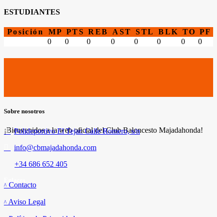
ESTUDIANTES
Posición
MP
PTS
REB
AST
STL
BLK
TO
PF
0
0
0
0
0
0
0
0
Sobre nosotros
¡Bienvenidos a la web oficial del Club Baloncesto Majadahonda!
Polideportivo El Tejar. Calle Romero, s/n
info@cbmajadahonda.com
+34 686 652 405
Enlaces
Contacto
Aviso Legal