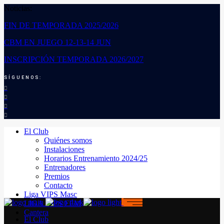
Noticias:
FIN DE TEMPORADA 2025/2026
CBM EN JUEGO 12-13-14 JUN
INSCRIPCIÓN TEMPORADA 2026/2027
SÍGUENOS:
El Club
Quiénes somos
Instalaciones
Horarios Entrenamiento 2024/25
Entrenadores
Premios
Contacto
Liga VIPS Masc
LIGA VIPS FEM
Cantera
El Club