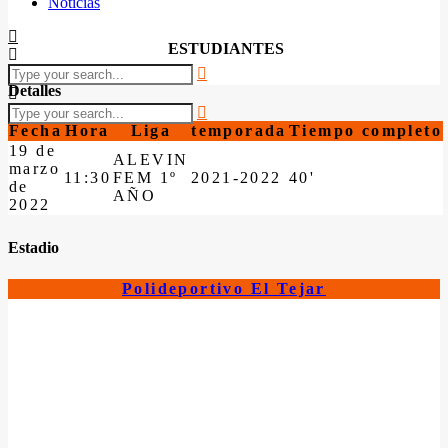
Noticias
ESTUDIANTES
Detalles
Fecha
Hora
Liga
temporada
Tiempo completo
19 de
ALEVIN
marzo
11:30
FEM 1º
2021-2022
40'
de
AÑO
2022
Estadio
Polideportivo El Tejar