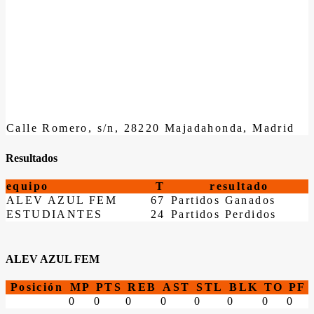
Calle Romero, s/n, 28220 Majadahonda, Madrid
Resultados
equipo
T
resultado
ALEV AZUL FEM
67
Partidos Ganados
ESTUDIANTES
24
Partidos Perdidos
ALEV AZUL FEM
Posición
MP
PTS
REB
AST
STL
BLK
TO
PF
0
0
0
0
0
0
0
0