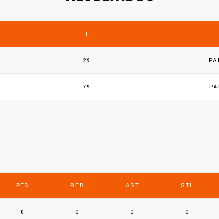
T
29
PA
79
PA
PTS
REB
AST
STL
0
0
0
0