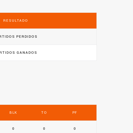
RESULTADO
RTIDOS PERDIDOS
RTIDOS GANADOS
BLK
TO
PF
0
0
0