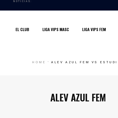
NOTICIAS:
Quiénes somos
Instalaciones
EL CLUB
LIGA VIPS MASC
LIGA VIPS FEM
Horarios Entrenamiento 2024/25
Entrenadores
Premios
Quiénes somos
HOME
ALEV AZUL FEM VS ESTUD
Contacto
Instalaciones
Horarios Entrenamiento 2024/25
Entrenadores
ALEV AZUL FEM
Premios
Contacto