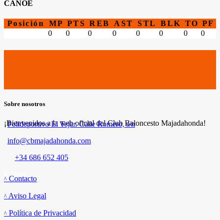
CANOE
Posición
MP
PTS
REB
AST
STL
BLK
TO
PF
0
0
0
0
0
0
0
0
Sobre nosotros
¡Bienvenidos a la web oficial del Club Baloncesto Majadahonda!
Polideportivo El Tejar. Calle Romero, s/n
info@cbmajadahonda.com
+34 686 652 405
Enlaces
Contacto
Aviso Legal
Política de Privacidad