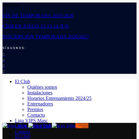
Noticias:
FIN DE TEMPORADA 2025/2026
CBM EN JUEGO 12-13-14 JUN
INSCRIPCIÓN TEMPORADA 2026/2027
SÍGUENOS:
El Club
Quiénes somos
Instalaciones
Horarios Entrenamiento 2024/25
Entrenadores
Premios
Contacto
Liga VIPS Masc
LIGA VIPS FEM
Cantera
El Club