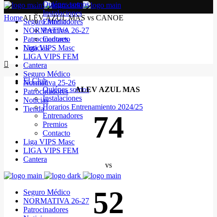
Quiénes somos
Instalaciones
Home
ALEV AZUL MAS vs CANOE
Seguro Médico
Entrenadores
NORMATIVA 26-27
Premios
Patrocinadores
Contacto
Noticias
Liga VIPS Masc
LIGA VIPS FEM
Cantera
Seguro Médico
El Club
Normativa 25-26
Quiénes somos
ALEV AZUL MAS
Patrocinadores
Instalaciones
Noticias
Horarios Entrenamiento 2024/25
Tienda
74
Entrenadores
Premios
Contacto
Liga VIPS Masc
LIGA VIPS FEM
Cantera
vs
52
Seguro Médico
NORMATIVA 26-27
Patrocinadores