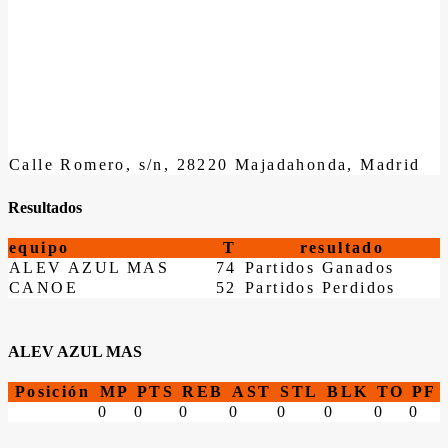
Calle Romero, s/n, 28220 Majadahonda, Madrid
Resultados
equipo
T
resultado
ALEV AZUL MAS
74
Partidos Ganados
CANOE
52
Partidos Perdidos
ALEV AZUL MAS
Posición
MP
PTS
REB
AST
STL
BLK
TO
PF
0
0
0
0
0
0
0
0