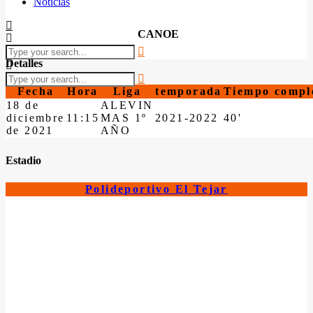
Noticias
CANOE
Detalles
Fecha
Hora
Liga
temporada
Tiempo compl
18 de
ALEVIN
diciembre
11:15
MAS 1º
2021-2022
40'
de 2021
AÑO
Estadio
Polideportivo El Tejar