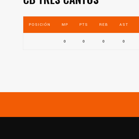
POSICIÓN
MP
PTS
REB
AST
0
0
0
0