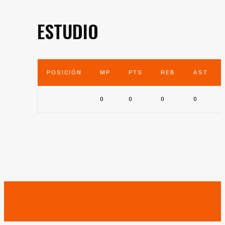
ESTUDIO
POSICIÓN
MP
PTS
REB
AST
0
0
0
0