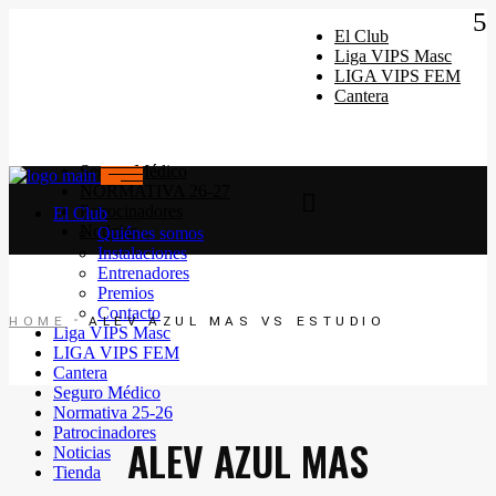
Quiénes somos
Instalaciones
El Club
Horarios Entrenamiento 2024/25
Liga VIPS Masc
Entrenadores
LIGA VIPS FEM
Premios
Cantera
Contacto
Seguro Médico
NORMATIVA 26-27
Patrocinadores
El Club
Noticias
Quiénes somos
Instalaciones
Entrenadores
Premios
Contacto
HOME
ALEV AZUL MAS VS ESTUDIO
Liga VIPS Masc
LIGA VIPS FEM
Cantera
Seguro Médico
Normativa 25-26
Patrocinadores
ALEV AZUL MAS
Noticias
Tienda