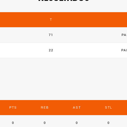
T
71
PA
22
PA
PTS
REB
AST
STL
0
0
0
0