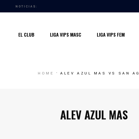
NOTICIAS:
Quiénes somos
Instalaciones
EL CLUB
LIGA VIPS MASC
LIGA VIPS FEM
Horarios Entrenamiento 2024/25
Entrenadores
Premios
Quiénes somos
HOME
ALEV AZUL MAS VS SAN A
Contacto
Instalaciones
Horarios Entrenamiento 2024/25
Entrenadores
ALEV AZUL MAS
Premios
Contacto