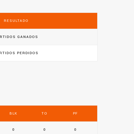
RESULTADO
RTIDOS GANADOS
RTIDOS PERDIDOS
BLK
TO
PF
0
0
0