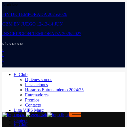
Noticias:
FIN DE TEMPORADA 2025/2026
CBM EN JUEGO 12-13-14 JUN
INSCRIPCIÓN TEMPORADA 2026/2027
SÍGUENOS:
El Club
Quiénes somos
Instalaciones
Horarios Entrenamiento 2024/25
Entrenadores
Premios
Contacto
Liga VIPS Masc
LIGA VIPS FEM
Cantera
El Club