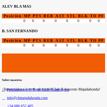
ALEV BLA MAS
Posición
MP
PTS
REB
AST
STL
BLK
TO
PF
0
0
0
0
0
0
0
0
B. SAN FERNANDO
Posición
MP
PTS
REB
AST
STL
BLK
TO
PF
0
0
0
0
0
0
0
0
Sobre nosotros
¡Bienvenidos a la web oficial del Club Baloncesto Majadahonda!
Polideportivo El Tejar. Calle Romero, s/n
info@cbmajadahonda.com
+34 686 652 405