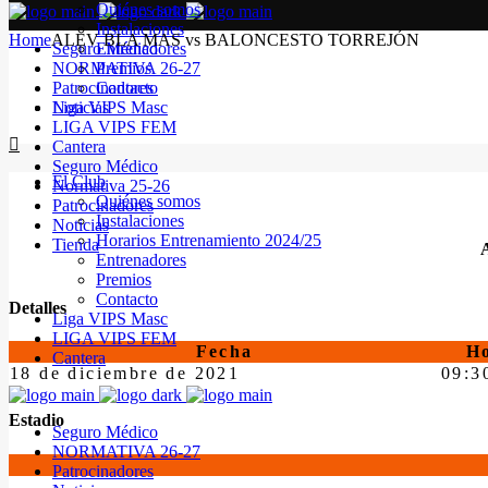
Quiénes somos
Instalaciones
Home
ALEV BLA MAS vs BALONCESTO TORREJÓN
Seguro Médico
Entrenadores
NORMATIVA 26-27
Premios
Patrocinadores
Contacto
Noticias
Liga VIPS Masc
LIGA VIPS FEM
Cantera
Seguro Médico
El Club
Normativa 25-26
Quiénes somos
Patrocinadores
Instalaciones
Noticias
Horarios Entrenamiento 2024/25
Tienda
Entrenadores
Premios
Contacto
Detalles
Liga VIPS Masc
LIGA VIPS FEM
Fecha
H
Cantera
18 de diciembre de 2021
09:3
Estadio
Seguro Médico
NORMATIVA 26-27
Patrocinadores