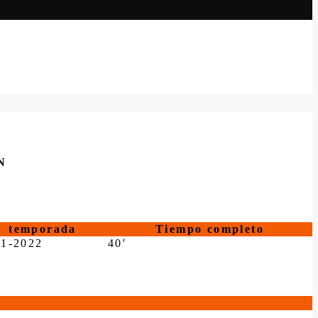
N
temporada
Tiempo completo
21-2022
40'