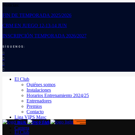
Noticias:
FIN DE TEMPORADA 2025/2026
CBM EN JUEGO 12-13-14 JUN
INSCRIPCIÓN TEMPORADA 2026/2027
SÍGUENOS:
El Club
Quiénes somos
Instalaciones
Horarios Entrenamiento 2024/25
Entrenadores
Premios
Contacto
Liga VIPS Masc
LIGA VIPS FEM
Cantera
El Club