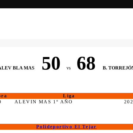
50
68
ALEV BLA MAS
vs
B. TORREJÓ
ora
Liga
0
ALEVIN MAS 1º AÑO
20
Polideportivo El Tejar