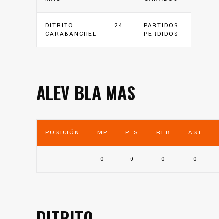
DITRITO
24
PARTIDOS
CARABANCHEL
PERDIDOS
ALEV BLA MAS
POSICIÓN
MP
PTS
REB
AST
0
0
0
0
DITRITO