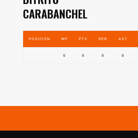
CARABANCHEL
POSICIÓN
MP
PTS
REB
AST
0
0
0
0