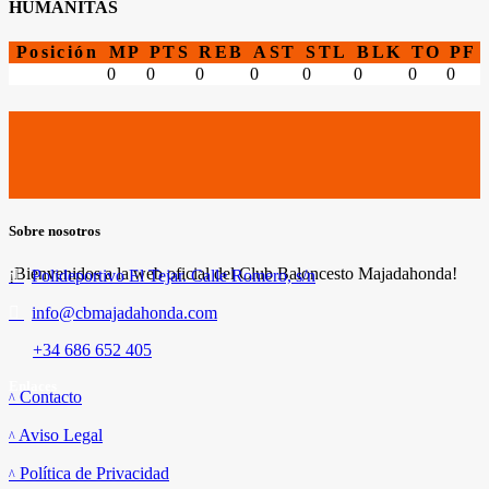
HUMANITAS
Posición
MP
PTS
REB
AST
STL
BLK
TO
PF
0
0
0
0
0
0
0
0
Sobre nosotros
¡Bienvenidos a la web oficial del Club Baloncesto Majadahonda!
Polideportivo El Tejar. Calle Romero, s/n
info@cbmajadahonda.com
+34 686 652 405
Enlaces
Contacto
Aviso Legal
Política de Privacidad