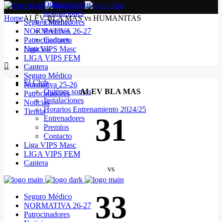
Quiénes somos
Instalaciones
Home
ALEV BLA MAS vs HUMANITAS
Seguro Médico
Entrenadores
NORMATIVA 26-27
Premios
Patrocinadores
Contacto
Noticias
Liga VIPS Masc
LIGA VIPS FEM
Cantera
Seguro Médico
El Club
Normativa 25-26
Quiénes somos
ALEV BLA MAS
Patrocinadores
Instalaciones
Noticias
Horarios Entrenamiento 2024/25
Tienda
31
Entrenadores
Premios
Contacto
Liga VIPS Masc
LIGA VIPS FEM
Cantera
vs
33
Seguro Médico
NORMATIVA 26-27
Patrocinadores