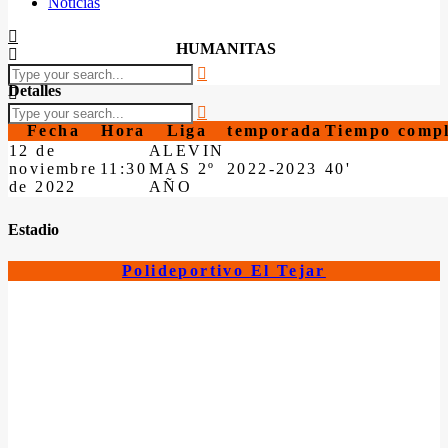
Noticias
HUMANITAS
Detalles
Fecha
Hora
Liga
temporada
Tiempo compl
12 de
ALEVIN
noviembre
11:30
MAS 2º
2022-2023
40'
de 2022
AÑO
Estadio
Polideportivo El Tejar