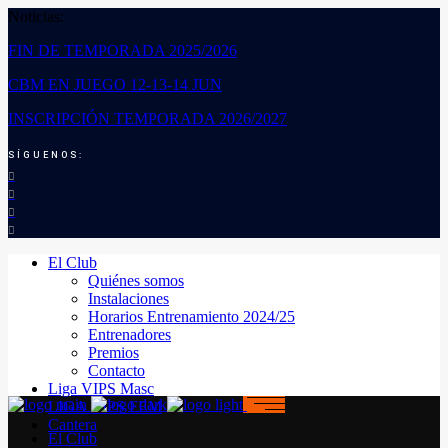
Noticias:
FIN DE TEMPORADA 2025/2026
CBM EN JUEGO 12-13-14 JUN
INSCRIPCIÓN TEMPORADA 2026/2027
SÍGUENOS:
El Club
Quiénes somos
Instalaciones
Horarios Entrenamiento 2024/25
Entrenadores
Premios
Contacto
Liga VIPS Masc
LIGA VIPS FEM
Cantera
El Club