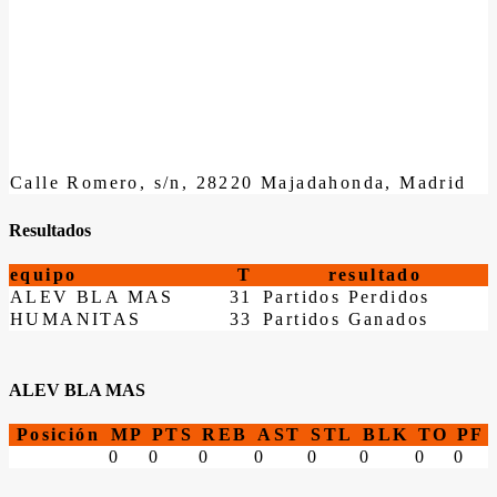
Calle Romero, s/n, 28220 Majadahonda, Madrid
Resultados
equipo
T
resultado
ALEV BLA MAS
31
Partidos Perdidos
HUMANITAS
33
Partidos Ganados
ALEV BLA MAS
Posición
MP
PTS
REB
AST
STL
BLK
TO
PF
0
0
0
0
0
0
0
0