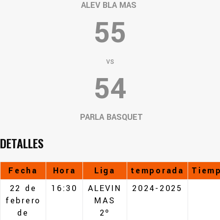
ALEV BLA MAS
55
vs
54
PARLA BASQUET
DETALLES
Fecha
Hora
Liga
temporada
Tiem
22 de
16:30
ALEVIN
2024-2025
febrero
MAS
de
2º