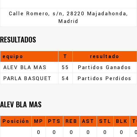
Calle Romero, s/n, 28220 Majadahonda,
Madrid
RESULTADOS
equipo
T
resultado
ALEV BLA MAS
55
Partidos Ganados
PARLA BASQUET
54
Partidos Perdidos
ALEV BLA MAS
Posición
MP
PTS
REB
AST
STL
BLK
T
0
0
0
0
0
0