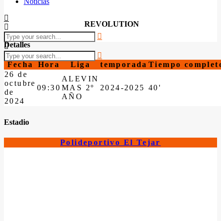
Noticias
REVOLUTION
Detalles
Fecha
Hora
Liga
temporada
Tiempo complet
26 de
ALEVIN
octubre
09:30
MAS 2º
2024-2025
40'
de
AÑO
2024
Estadio
Polideportivo El Tejar