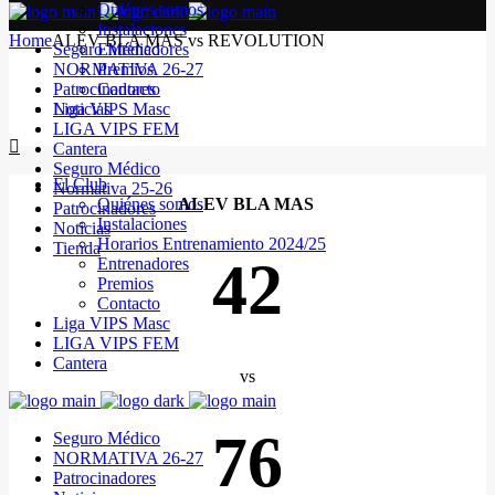
Quiénes somos
Instalaciones
Home
ALEV BLA MAS vs REVOLUTION
Seguro Médico
Entrenadores
NORMATIVA 26-27
Premios
Patrocinadores
Contacto
Noticias
Liga VIPS Masc
LIGA VIPS FEM
Cantera
Seguro Médico
El Club
Normativa 25-26
Quiénes somos
ALEV BLA MAS
Patrocinadores
Instalaciones
Noticias
Horarios Entrenamiento 2024/25
Tienda
42
Entrenadores
Premios
Contacto
Liga VIPS Masc
LIGA VIPS FEM
Cantera
vs
76
Seguro Médico
NORMATIVA 26-27
Patrocinadores