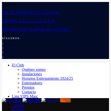
Noticias:
FIN DE TEMPORADA 2025/2026
CBM EN JUEGO 12-13-14 JUN
INSCRIPCIÓN TEMPORADA 2026/2027
SÍGUENOS:
El Club
Quiénes somos
Instalaciones
Horarios Entrenamiento 2024/25
Entrenadores
Premios
Contacto
Liga VIPS Masc
LIGA VIPS FEM
Cantera
El Club