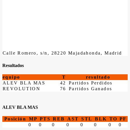
Calle Romero, s/n, 28220 Majadahonda, Madrid
Resultados
equipo
T
resultado
ALEV BLA MAS
42
Partidos Perdidos
REVOLUTION
76
Partidos Ganados
ALEV BLA MAS
Posición
MP
PTS
REB
AST
STL
BLK
TO
PF
0
0
0
0
0
0
0
0