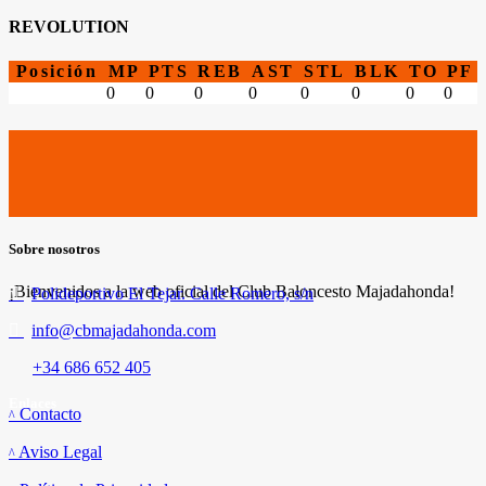
REVOLUTION
Posición
MP
PTS
REB
AST
STL
BLK
TO
PF
0
0
0
0
0
0
0
0
Sobre nosotros
¡Bienvenidos a la web oficial del Club Baloncesto Majadahonda!
Polideportivo El Tejar. Calle Romero, s/n
info@cbmajadahonda.com
+34 686 652 405
Enlaces
Contacto
Aviso Legal