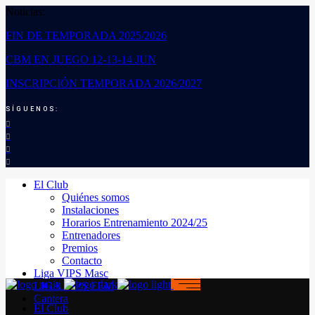
Noticias:
FIN DE TEMPORADA 2025/2026
CBM EN JUEGO 12-13-14 JUN
INSCRIPCIÓN TEMPORADA 2026/2027
SÍGUENOS:
El Club
Quiénes somos
Instalaciones
Horarios Entrenamiento 2024/25
Entrenadores
Premios
Contacto
Liga VIPS Masc
LIGA VIPS FEM
Cantera
El Club