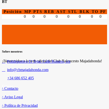
BT
Posición
MP
PTS
REB
AST
STL
BLK
TO
PF
0
0
0
0
0
0
0
0
Sobre nosotros
¡Bienvenidos a la web oficial del Club Baloncesto Majadahonda!
Polideportivo El Tejar. Calle Romero, s/n
info@cbmajadahonda.com
+34 686 652 405
Enlaces
Contacto
Aviso Legal
Política de Privacidad