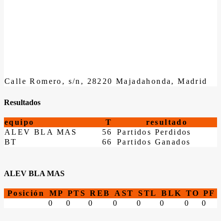
Calle Romero, s/n, 28220 Majadahonda, Madrid
Resultados
equipo
T
resultado
ALEV BLA MAS
56
Partidos Perdidos
BT
66
Partidos Ganados
ALEV BLA MAS
Posición
MP
PTS
REB
AST
STL
BLK
TO
PF
0
0
0
0
0
0
0
0