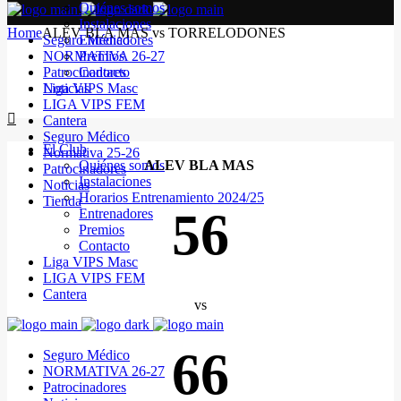
Quiénes somos
Instalaciones
Home
ALEV BLA MAS vs TORRELODONES
Seguro Médico
Entrenadores
NORMATIVA 26-27
Premios
Patrocinadores
Contacto
Noticias
Liga VIPS Masc
LIGA VIPS FEM
Cantera
Seguro Médico
El Club
Normativa 25-26
Quiénes somos
ALEV BLA MAS
Patrocinadores
Instalaciones
Noticias
Horarios Entrenamiento 2024/25
Tienda
56
Entrenadores
Premios
Contacto
Liga VIPS Masc
LIGA VIPS FEM
Cantera
vs
66
Seguro Médico
NORMATIVA 26-27
Patrocinadores