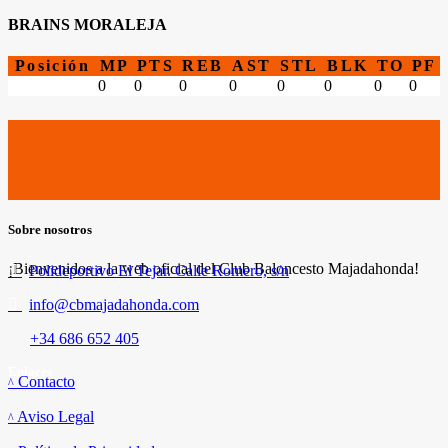
BRAINS MORALEJA
Posición
MP
PTS
REB
AST
STL
BLK
TO
PF
0
0
0
0
0
0
0
0
Sobre nosotros
¡Bienvenidos a la web oficial del Club Baloncesto Majadahonda!
Polideportivo El Tejar. Calle Romero, s/n
info@cbmajadahonda.com
+34 686 652 405
Enlaces
Contacto
Aviso Legal