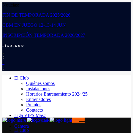
Noticias:
FIN DE TEMPORADA 2025/2026
CBM EN JUEGO 12-13-14 JUN
INSCRIPCIÓN TEMPORADA 2026/2027
SÍGUENOS:
El Club
Quiénes somos
Instalaciones
Horarios Entrenamiento 2024/25
Entrenadores
Premios
Contacto
Liga VIPS Masc
LIGA VIPS FEM
Cantera
El Club