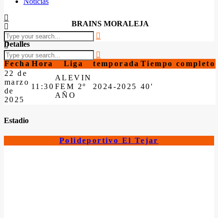
Noticias
BRAINS MORALEJA
Detalles
Fecha
Hora
Liga
temporada
Tiempo completo
22 de
ALEVIN
marzo
11:30
FEM 2º
2024-2025
40'
de
AÑO
2025
Estadio
Polideportivo El Tejar