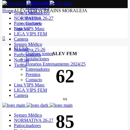
Quiénes somos
Instalaciones
Home
ALEV FEM vs BRAINS MORALEJA
Seguro Médico
Entrenadores
NORMATIVA 26-27
Premios
Patrocinadores
Contacto
Noticias
Liga VIPS Masc
LIGA VIPS FEM
Cantera
Seguro Médico
El Club
Normativa 25-26
Quiénes somos
ALEV FEM
Patrocinadores
Instalaciones
Noticias
Horarios Entrenamiento 2024/25
Tienda
62
Entrenadores
Premios
Contacto
Liga VIPS Masc
LIGA VIPS FEM
Cantera
vs
85
Seguro Médico
NORMATIVA 26-27
Patrocinadores