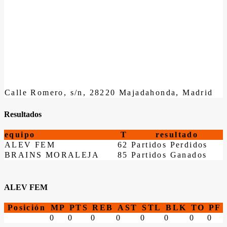
Calle Romero, s/n, 28220 Majadahonda, Madrid
Resultados
equipo
T
resultado
ALEV FEM
62
Partidos Perdidos
BRAINS MORALEJA
85
Partidos Ganados
ALEV FEM
Posición
MP
PTS
REB
AST
STL
BLK
TO
PF
0
0
0
0
0
0
0
0