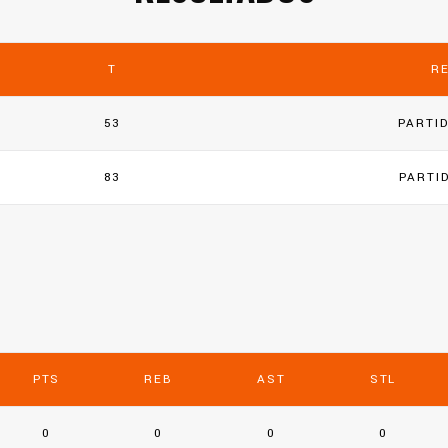
T
R
53
PARTI
83
PARTI
PTS
REB
AST
STL
0
0
0
0