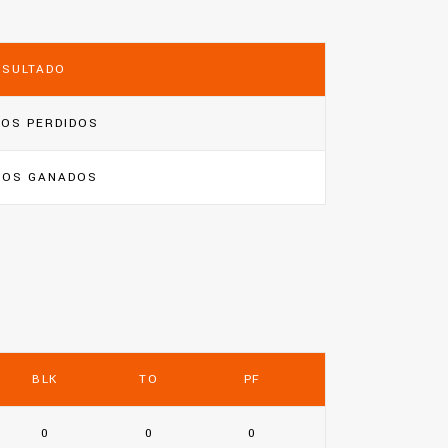
ESULTADO
DOS PERDIDOS
DOS GANADOS
BLK
TO
PF
0
0
0