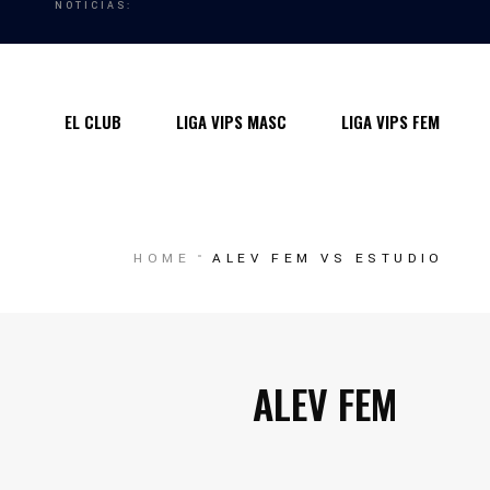
NOTICIAS:
Quiénes somos
Instalaciones
EL CLUB
LIGA VIPS MASC
LIGA VIPS FEM
Horarios Entrenamiento 2024/25
Entrenadores
Premios
Quiénes somos
HOME
ALEV FEM VS ESTUDIO
Contacto
Instalaciones
Horarios Entrenamiento 2024/25
Entrenadores
ALEV FEM
Premios
Contacto