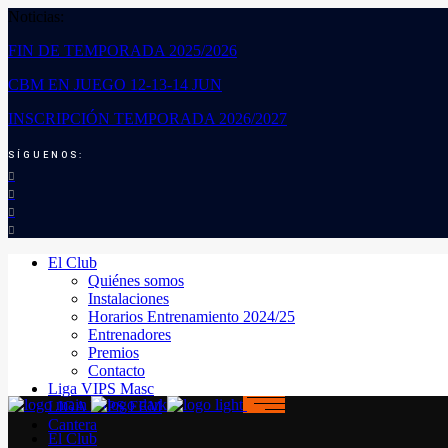
Noticias:
FIN DE TEMPORADA 2025/2026
CBM EN JUEGO 12-13-14 JUN
INSCRIPCIÓN TEMPORADA 2026/2027
SÍGUENOS:
El Club
Quiénes somos
Instalaciones
Horarios Entrenamiento 2024/25
Entrenadores
Premios
Contacto
Liga VIPS Masc
LIGA VIPS FEM
Cantera
El Club