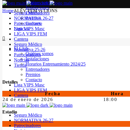
Quiénes somos
Instalaciones
Home
ALEV FEM vs LIONS
Seguro Médico
Entrenadores
NORMATIVA 26-27
Premios
Patrocinadores
Contacto
Noticias
Liga VIPS Masc
LIGA VIPS FEM
Cantera
Seguro Médico
El Club
Normativa 25-26
Quiénes somos
Patrocinadores
Instalaciones
Noticias
Horarios Entrenamiento 2024/25
Tienda
Entrenadores
Premios
Contacto
Detalles
Liga VIPS Masc
LIGA VIPS FEM
Fecha
Hora
Cantera
24 de enero de 2026
18:00
Estadio
Seguro Médico
NORMATIVA 26-27
Patrocinadores