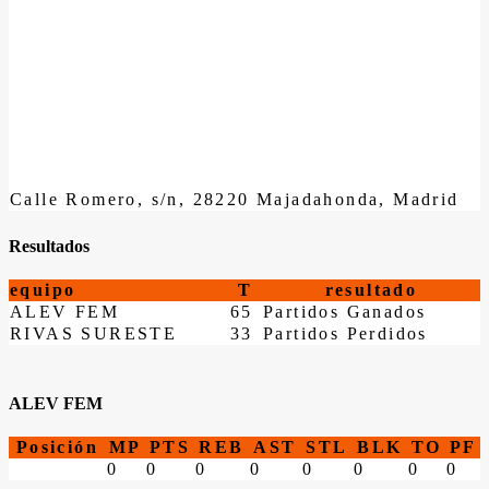
Calle Romero, s/n, 28220 Majadahonda, Madrid
Resultados
equipo
T
resultado
ALEV FEM
65
Partidos Ganados
RIVAS SURESTE
33
Partidos Perdidos
ALEV FEM
Posición
MP
PTS
REB
AST
STL
BLK
TO
PF
0
0
0
0
0
0
0
0