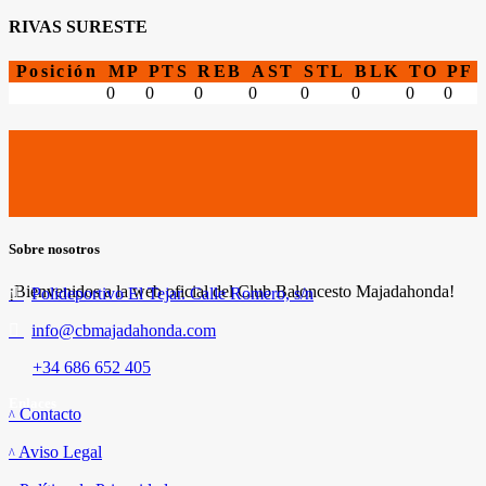
RIVAS SURESTE
Posición
MP
PTS
REB
AST
STL
BLK
TO
PF
0
0
0
0
0
0
0
0
Sobre nosotros
¡Bienvenidos a la web oficial del Club Baloncesto Majadahonda!
Polideportivo El Tejar. Calle Romero, s/n
info@cbmajadahonda.com
+34 686 652 405
Enlaces
Contacto
Aviso Legal