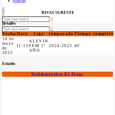
Noticias
RIVAS SURESTE
Detalles
Fecha
Hora
Liga
temporada
Tiempo completo
10 de
ALEVIN
mayo
11:15
FEM 2º
2024-2025
40'
de
AÑO
2025
Estadio
Polideportivo El Tejar