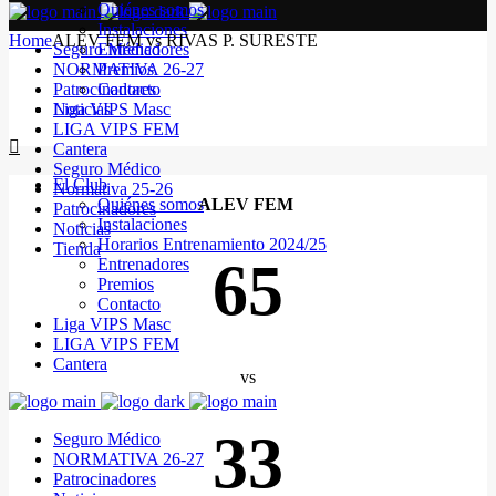
Quiénes somos
Instalaciones
Home
ALEV FEM vs RIVAS P. SURESTE
Seguro Médico
Entrenadores
NORMATIVA 26-27
Premios
Patrocinadores
Contacto
Noticias
Liga VIPS Masc
LIGA VIPS FEM
Cantera
Seguro Médico
El Club
Normativa 25-26
Quiénes somos
ALEV FEM
Patrocinadores
Instalaciones
Noticias
Horarios Entrenamiento 2024/25
Tienda
65
Entrenadores
Premios
Contacto
Liga VIPS Masc
LIGA VIPS FEM
Cantera
vs
33
Seguro Médico
NORMATIVA 26-27
Patrocinadores