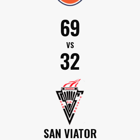
69
VS
32
SAN VIATOR