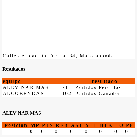
Calle de Joaquín Turina, 34, Majadahonda
Resultados
equipo
T
resultado
ALEV NAR MAS
71
Partidos Perdidos
ALCOBENDAS
102
Partidos Ganados
ALEV NAR MAS
Posición
MP
PTS
REB
AST
STL
BLK
TO
PF
0
0
0
0
0
0
0
0