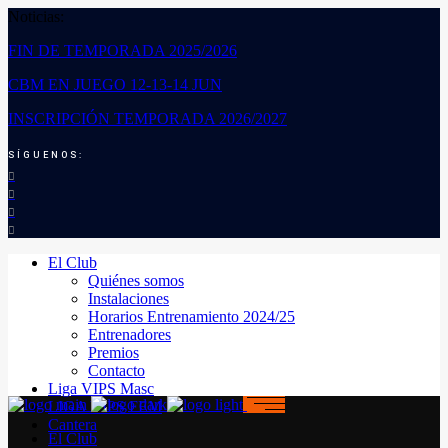
Noticias:
FIN DE TEMPORADA 2025/2026
CBM EN JUEGO 12-13-14 JUN
INSCRIPCIÓN TEMPORADA 2026/2027
SÍGUENOS:
El Club
Quiénes somos
Instalaciones
Horarios Entrenamiento 2024/25
Entrenadores
Premios
Contacto
Liga VIPS Masc
LIGA VIPS FEM
Cantera
El Club