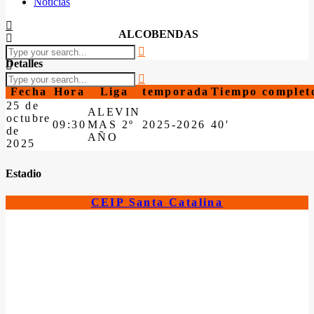
Noticias
ALCOBENDAS
Detalles
Fecha
Hora
Liga
temporada
Tiempo complet
25 de
ALEVIN
octubre
09:30
MAS 2º
2025-2026
40'
de
AÑO
2025
Estadio
CEIP Santa Catalina