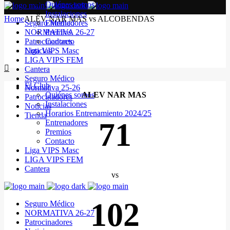
Quiénes somos
Instalaciones
Home
ALEV NAR MAS vs ALCOBENDAS
Seguro Médico
Entrenadores
NORMATIVA 26-27
Premios
Patrocinadores
Contacto
Noticias
Liga VIPS Masc
LIGA VIPS FEM
Cantera
Seguro Médico
El Club
Normativa 25-26
Quiénes somos
ALEV NAR MAS
Patrocinadores
Instalaciones
Noticias
Horarios Entrenamiento 2024/25
Tienda
71
Entrenadores
Premios
Contacto
Liga VIPS Masc
LIGA VIPS FEM
Cantera
vs
102
Seguro Médico
NORMATIVA 26-27
Patrocinadores