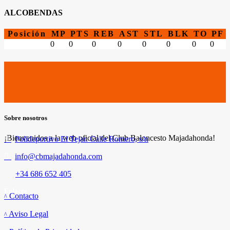
ALCOBENDAS
Posición
MP
PTS
REB
AST
STL
BLK
TO
PF
0
0
0
0
0
0
0
0
Sobre nosotros
¡Bienvenidos a la web oficial del Club Baloncesto Majadahonda!
Polideportivo El Tejar. Calle Romero, s/n
info@cbmajadahonda.com
+34 686 652 405
Enlaces
Contacto
Aviso Legal