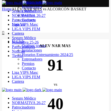
Quiénes somos
Instalaciones
Home
ALEV NAR MAS vs ALCORCÓN BASKET
Seguro Médico
Entrenadores
NORMATIVA 26-27
Premios
Patrocinadores
Contacto
Noticias
Liga VIPS Masc
LIGA VIPS FEM
Cantera
Seguro Médico
El Club
Normativa 25-26
Quiénes somos
ALEV NAR MAS
Patrocinadores
Instalaciones
Noticias
Horarios Entrenamiento 2024/25
Tienda
91
Entrenadores
Premios
Contacto
Liga VIPS Masc
LIGA VIPS FEM
Cantera
vs
40
Seguro Médico
NORMATIVA 26-27
Patrocinadores