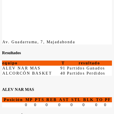
Av. Guadarrama, 7, Majadahonda
Resultados
equipo
T
resultado
ALEV NAR MAS
91
Partidos Ganados
ALCORCÓN BASKET
40
Partidos Perdidos
ALEV NAR MAS
Posición
MP
PTS
REB
AST
STL
BLK
TO
PF
0
0
0
0
0
0
0
0