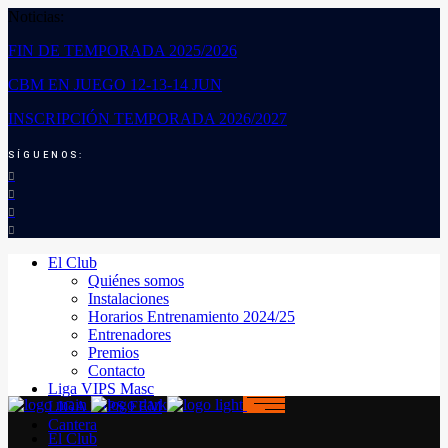
Noticias:
FIN DE TEMPORADA 2025/2026
CBM EN JUEGO 12-13-14 JUN
INSCRIPCIÓN TEMPORADA 2026/2027
SÍGUENOS:
El Club
Quiénes somos
Instalaciones
Horarios Entrenamiento 2024/25
Entrenadores
Premios
Contacto
Liga VIPS Masc
LIGA VIPS FEM
Cantera
El Club