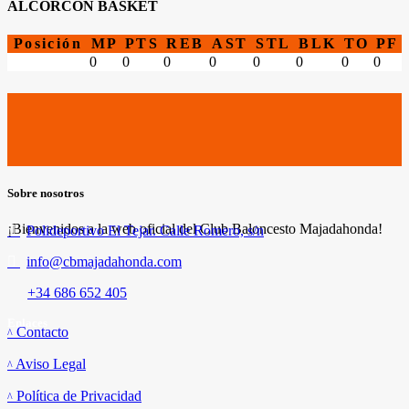
ALCORCÓN BASKET
Posición
MP
PTS
REB
AST
STL
BLK
TO
PF
0
0
0
0
0
0
0
0
Sobre nosotros
¡Bienvenidos a la web oficial del Club Baloncesto Majadahonda!
Polideportivo El Tejar. Calle Romero, s/n
info@cbmajadahonda.com
+34 686 652 405
Enlaces
Contacto
Aviso Legal
Política de Privacidad