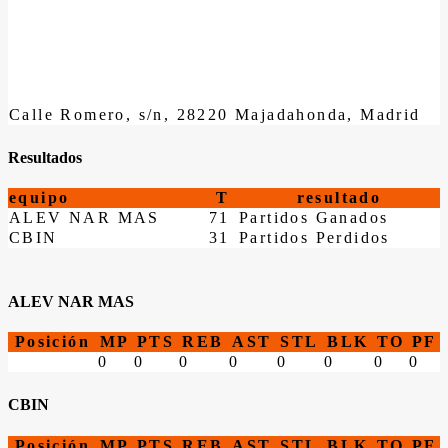
Calle Romero, s/n, 28220 Majadahonda, Madrid
Resultados
equipo
T
resultado
ALEV NAR MAS
71
Partidos Ganados
CBIN
31
Partidos Perdidos
ALEV NAR MAS
Posición
MP
PTS
REB
AST
STL
BLK
TO
PF
0
0
0
0
0
0
0
0
CBIN
Posición
MP
PTS
REB
AST
STL
BLK
TO
PF