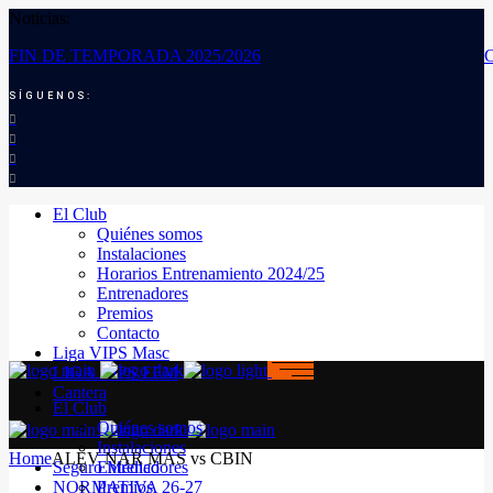
Noticias:
FIN DE TEMPORADA 2025/2026
SÍGUENOS:
El Club
Quiénes somos
Instalaciones
Horarios Entrenamiento 2024/25
Entrenadores
Premios
Contacto
Liga VIPS Masc
LIGA VIPS FEM
Cantera
El Club
Quiénes somos
Instalaciones
Home
ALEV NAR MAS vs CBIN
Seguro Médico
Entrenadores
NORMATIVA 26-27
Premios