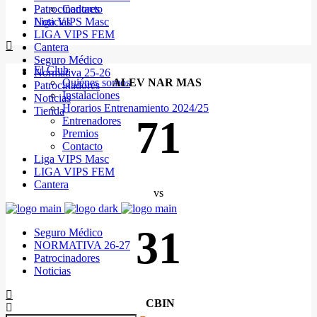
Patrocinadores
Contacto
Noticias
Liga VIPS Masc
LIGA VIPS FEM
Cantera
Seguro Médico
El Club
Normativa 25-26
Quiénes somos
ALEV NAR MAS
Patrocinadores
Instalaciones
Noticias
Horarios Entrenamiento 2024/25
Tienda
71
Entrenadores
Premios
Contacto
Liga VIPS Masc
LIGA VIPS FEM
Cantera
vs
31
Seguro Médico
NORMATIVA 26-27
Patrocinadores
Noticias
CBIN