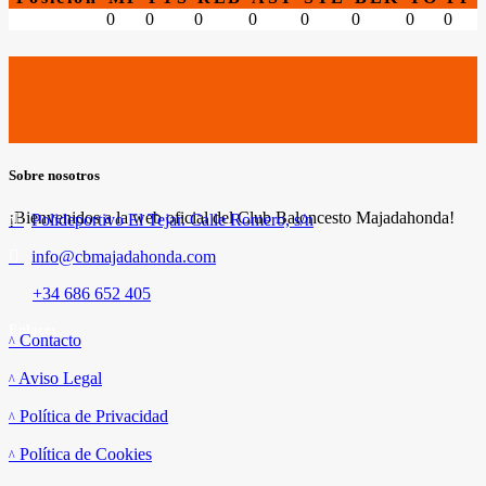
0
0
0
0
0
0
0
0
Sobre nosotros
¡Bienvenidos a la web oficial del Club Baloncesto Majadahonda!
Polideportivo El Tejar. Calle Romero, s/n
info@cbmajadahonda.com
+34 686 652 405
Enlaces
Contacto
Aviso Legal
Política de Privacidad
Política de Cookies