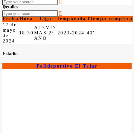
Detalles
Fecha
Hora
Liga
temporada
Tiempo completo
17 de
ALEVIN
mayo
18:30
MAS 2º
2023-2024
40'
de
AÑO
2024
Estadio
Polideportivo El Tejar