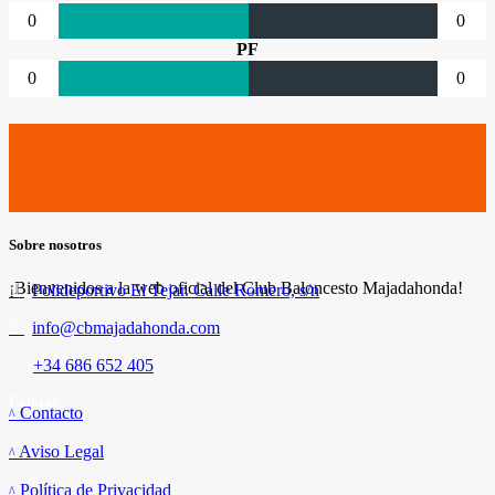
0
0
PF
0
0
Sobre nosotros
¡Bienvenidos a la web oficial del Club Baloncesto Majadahonda!
Polideportivo El Tejar. Calle Romero, s/n
info@cbmajadahonda.com
+34 686 652 405
Enlaces
Contacto
Aviso Legal
Política de Privacidad