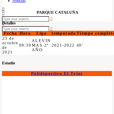
Noticias
PARQUE CATALUÑA
Detalles
Fecha
Hora
Liga
temporada
Tiempo complet
23 de
ALEVIN
octubre
09:30
MAS 2º
2021-2022
40'
de
AÑO
2021
Estadio
Polideportivo El Tejar