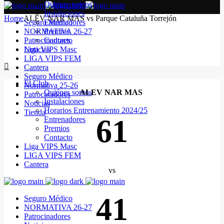
Quiénes somos
Instalaciones
Home
ALEV NAR MAS vs Parque Cataluña Torrejón
Seguro Médico
Entrenadores
NORMATIVA 26-27
Premios
Patrocinadores
Contacto
Noticias
Liga VIPS Masc
LIGA VIPS FEM
Cantera
Seguro Médico
El Club
Normativa 25-26
Quiénes somos
ALEV NAR MAS
Patrocinadores
Instalaciones
Noticias
Horarios Entrenamiento 2024/25
Tienda
61
Entrenadores
Premios
Contacto
Liga VIPS Masc
LIGA VIPS FEM
Cantera
vs
41
Seguro Médico
NORMATIVA 26-27
Patrocinadores