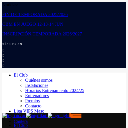
Noticias:
FIN DE TEMPORADA 2025/2026
CBM EN JUEGO 12-13-14 JUN
INSCRIPCIÓN TEMPORADA 2026/2027
SÍGUENOS:
El Club
Quiénes somos
Instalaciones
Horarios Entrenamiento 2024/25
Entrenadores
Premios
Contacto
Liga VIPS Masc
LIGA VIPS FEM
Cantera
El Club