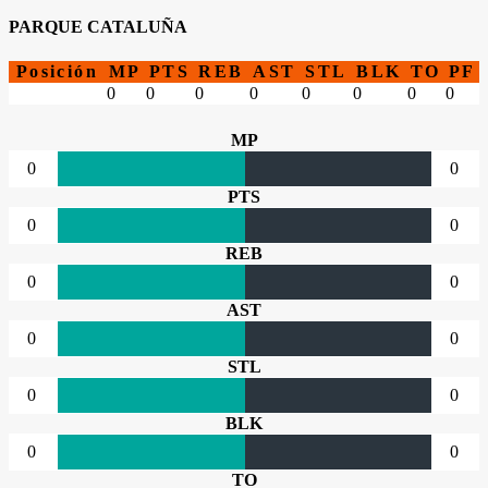
PARQUE CATALUÑA
Posición
MP
PTS
REB
AST
STL
BLK
TO
PF
0
0
0
0
0
0
0
0
MP
0
0
PTS
0
0
REB
0
0
AST
0
0
STL
0
0
BLK
0
0
TO