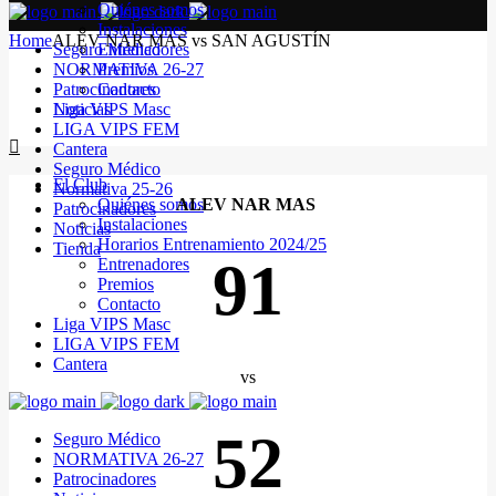
Quiénes somos
Instalaciones
Home
ALEV NAR MAS vs SAN AGUSTÍN
Seguro Médico
Entrenadores
NORMATIVA 26-27
Premios
Patrocinadores
Contacto
Noticias
Liga VIPS Masc
LIGA VIPS FEM
Cantera
Seguro Médico
El Club
Normativa 25-26
Quiénes somos
ALEV NAR MAS
Patrocinadores
Instalaciones
Noticias
Horarios Entrenamiento 2024/25
Tienda
91
Entrenadores
Premios
Contacto
Liga VIPS Masc
LIGA VIPS FEM
Cantera
vs
52
Seguro Médico
NORMATIVA 26-27
Patrocinadores