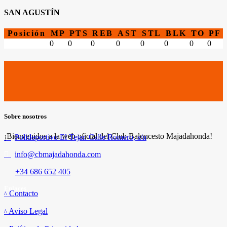
SAN AGUSTÍN
Posición
MP
PTS
REB
AST
STL
BLK
TO
PF
0
0
0
0
0
0
0
0
Sobre nosotros
¡Bienvenidos a la web oficial del Club Baloncesto Majadahonda!
Polideportivo El Tejar. Calle Romero, s/n
info@cbmajadahonda.com
+34 686 652 405
Enlaces
Contacto
Aviso Legal