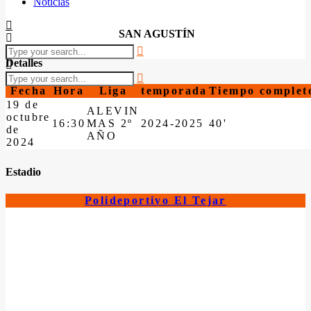
Noticias
SAN AGUSTÍN
Detalles
Fecha
Hora
Liga
temporada
Tiempo complet
19 de
ALEVIN
octubre
16:30
MAS 2º
2024-2025
40'
de
AÑO
2024
Estadio
Polideportivo El Tejar