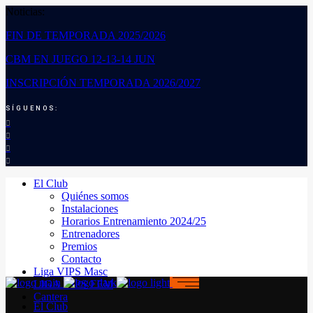
Noticias:
FIN DE TEMPORADA 2025/2026
CBM EN JUEGO 12-13-14 JUN
INSCRIPCIÓN TEMPORADA 2026/2027
SÍGUENOS:
El Club
Quiénes somos
Instalaciones
Horarios Entrenamiento 2024/25
Entrenadores
Premios
Contacto
Liga VIPS Masc
LIGA VIPS FEM
Cantera
El Club