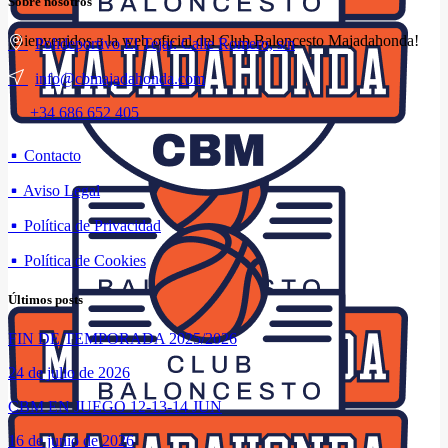
Sobre nosotros
¡Bienvenidos a la web oficial del Club Baloncesto Majadahonda!
Polideportivo El Tejar. Calle Romero, s/n
info@cbmajadahonda.com
+34 686 652 405
Enlaces
Contacto
Aviso Legal
Política de Privacidad
Política de Cookies
Últimos posts
FIN DE TEMPORADA 2025/2026
24 de julio de 2026
CBM EN JUEGO 12-13-14 JUN
16 de junio de 2026