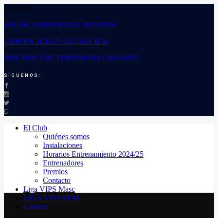
Noticias:
FIN DE TEMPORADA 2025/2026
CBM EN JUEGO 12-13-14 JUN
INSCRIPCIÓN TEMPORADA 2026/2027
SÍGUENOS:
El Club
Quiénes somos
Instalaciones
Horarios Entrenamiento 2024/25
Entrenadores
Premios
Contacto
Liga VIPS Masc
LIGA VIPS FEM
Cantera