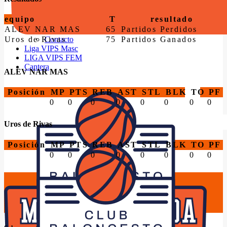
Instalaciones
Horarios Entrenamiento 2024/25
equipo
T
resultado
Entrenadores
ALEV NAR MAS
65
Partidos Perdidos
Premios
Uros de Rivas
75
Partidos Ganados
Contacto
Liga VIPS Masc
LIGA VIPS FEM
Cantera
ALEV NAR MAS
Posición
MP
PTS
REB
AST
STL
BLK
TO
PF
0
0
0
0
0
0
0
0
Uros de Rivas
Posición
MP
PTS
REB
AST
STL
BLK
TO
PF
0
0
0
0
0
0
0
0