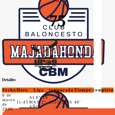
vs
75
Uros de Rivas
Detalles
Fecha
Hora
Liga
temporada
Tiempo completo
8 de
ALEVIN
marzo
11:45
MAS 2º
2025-2026
40'
de
AÑO
2026