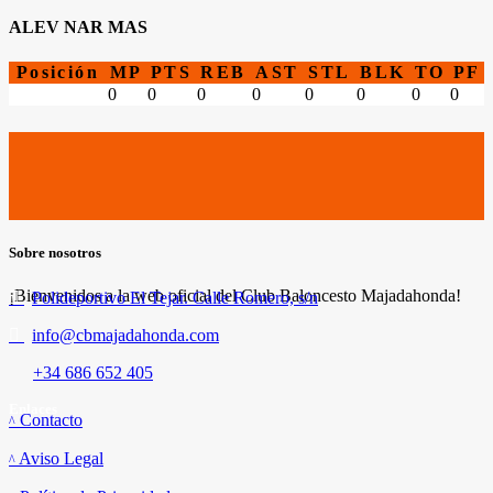
ALEV NAR MAS
Posición
MP
PTS
REB
AST
STL
BLK
TO
PF
0
0
0
0
0
0
0
0
Sobre nosotros
¡Bienvenidos a la web oficial del Club Baloncesto Majadahonda!
Polideportivo El Tejar. Calle Romero, s/n
info@cbmajadahonda.com
+34 686 652 405
Enlaces
Contacto
Aviso Legal