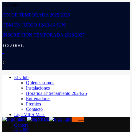
Noticias:
FIN DE TEMPORADA 2025/2026
CBM EN JUEGO 12-13-14 JUN
INSCRIPCIÓN TEMPORADA 2026/2027
SÍGUENOS:
El Club
Quiénes somos
Instalaciones
Horarios Entrenamiento 2024/25
Entrenadores
Premios
Contacto
Liga VIPS Masc
LIGA VIPS FEM
Cantera
El Club