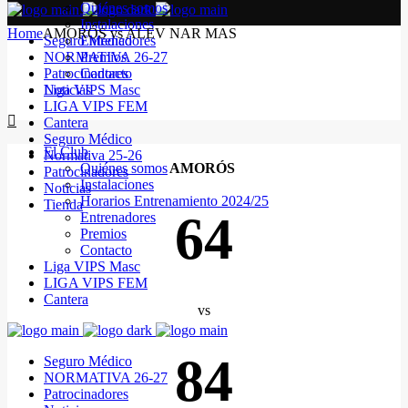
Quiénes somos
Instalaciones
Home
AMORÓS vs ALEV NAR MAS
Seguro Médico
Entrenadores
NORMATIVA 26-27
Premios
Patrocinadores
Contacto
Noticias
Liga VIPS Masc
LIGA VIPS FEM
Cantera
Seguro Médico
El Club
Normativa 25-26
Quiénes somos
AMORÓS
Patrocinadores
Instalaciones
Noticias
Horarios Entrenamiento 2024/25
Tienda
64
Entrenadores
Premios
Contacto
Liga VIPS Masc
LIGA VIPS FEM
Cantera
vs
84
Seguro Médico
NORMATIVA 26-27
Patrocinadores