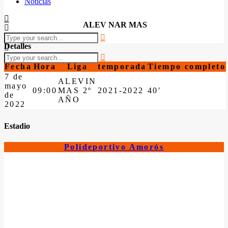
Noticias
ALEV NAR MAS
Detalles
Fecha
Hora
Liga
temporada
Tiempo completo
7 de
ALEVIN
mayo
09:00
MAS 2º
2021-2022
40'
de
AÑO
2022
Estadio
Polideportivo Amorós