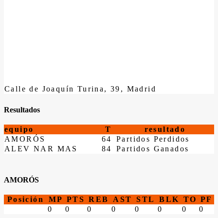
Calle de Joaquín Turina, 39, Madrid
Resultados
equipo
T
resultado
AMORÓS
64
Partidos Perdidos
ALEV NAR MAS
84
Partidos Ganados
AMORÓS
Posición
MP
PTS
REB
AST
STL
BLK
TO
PF
0
0
0
0
0
0
0
0