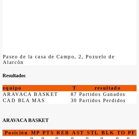
Paseo de la casa de Campo, 2, Pozuelo de
Alarcón
Resultados
equipo
T
resultado
ARAVACA BASKET
87
Partidos Ganados
CAD BLA MAS
30
Partidos Perdidos
ARAVACA BASKET
Posición
MP
PTS
REB
AST
STL
BLK
TO
PF
0
0
0
0
0
0
0
0