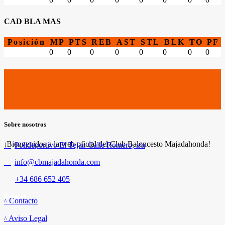
CAD BLA MAS
Posición
MP
PTS
REB
AST
STL
BLK
TO
PF
0
0
0
0
0
0
0
0
Sobre nosotros
¡Bienvenidos a la web oficial del Club Baloncesto Majadahonda!
Polideportivo El Tejar. Calle Romero, s/n
info@cbmajadahonda.com
+34 686 652 405
Enlaces
Contacto
Aviso Legal