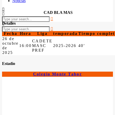
Noticias
CAD BLA MAS
Detalles
Fecha
Hora
Liga
temporada
Tiempo complet
26 de
CADETE
octubre
16:00
MASC
2025-2026
40'
de
PREF
2025
Estadio
Colegio Monte Tabor