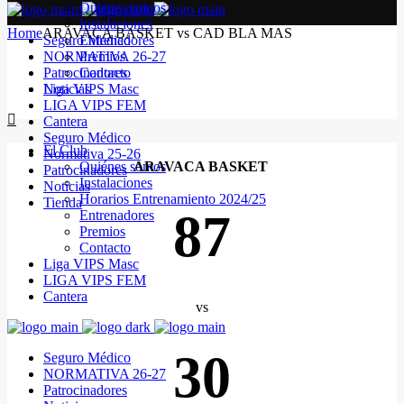
Quiénes somos
Instalaciones
Home
ARAVACA BASKET vs CAD BLA MAS
Seguro Médico
Entrenadores
NORMATIVA 26-27
Premios
Patrocinadores
Contacto
Noticias
Liga VIPS Masc
LIGA VIPS FEM
Cantera
Seguro Médico
El Club
Normativa 25-26
Quiénes somos
ARAVACA BASKET
Patrocinadores
Instalaciones
Noticias
Horarios Entrenamiento 2024/25
Tienda
87
Entrenadores
Premios
Contacto
Liga VIPS Masc
LIGA VIPS FEM
Cantera
vs
30
Seguro Médico
NORMATIVA 26-27
Patrocinadores