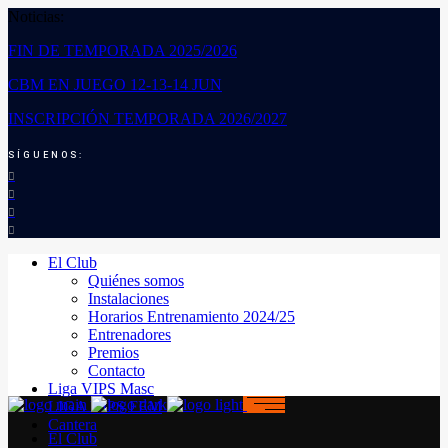
Noticias:
FIN DE TEMPORADA 2025/2026
CBM EN JUEGO 12-13-14 JUN
INSCRIPCIÓN TEMPORADA 2026/2027
SÍGUENOS:
El Club
Quiénes somos
Instalaciones
Horarios Entrenamiento 2024/25
Entrenadores
Premios
Contacto
Liga VIPS Masc
LIGA VIPS FEM
Cantera
El Club