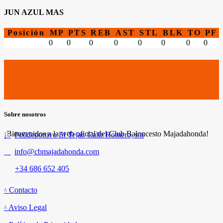
JUN AZUL MAS
Posición
MP
PTS
REB
AST
STL
BLK
TO
PF
0
0
0
0
0
0
0
0
Sobre nosotros
¡Bienvenidos a la web oficial del Club Baloncesto Majadahonda!
Polideportivo El Tejar. Calle Romero, s/n
info@cbmajadahonda.com
+34 686 652 405
Enlaces
Contacto
Aviso Legal