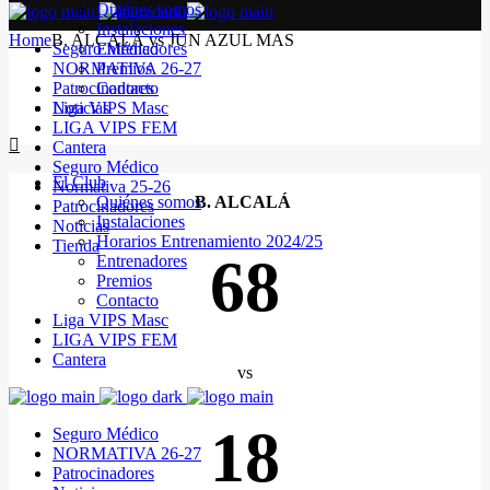
Quiénes somos
Instalaciones
Home
B. ALCALÁ vs JUN AZUL MAS
Seguro Médico
Entrenadores
NORMATIVA 26-27
Premios
Patrocinadores
Contacto
Noticias
Liga VIPS Masc
LIGA VIPS FEM
Cantera
Seguro Médico
El Club
Normativa 25-26
Quiénes somos
B. ALCALÁ
Patrocinadores
Instalaciones
Noticias
Horarios Entrenamiento 2024/25
Tienda
68
Entrenadores
Premios
Contacto
Liga VIPS Masc
LIGA VIPS FEM
Cantera
vs
18
Seguro Médico
NORMATIVA 26-27
Patrocinadores