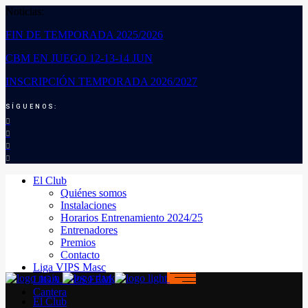
Noticias:
FIN DE TEMPORADA 2025/2026
CBM EN JUEGO 12-13-14 JUN
INSCRIPCIÓN TEMPORADA 2026/2027
SÍGUENOS:
El Club
Quiénes somos
Instalaciones
Horarios Entrenamiento 2024/25
Entrenadores
Premios
Contacto
Liga VIPS Masc
LIGA VIPS FEM
Cantera
El Club