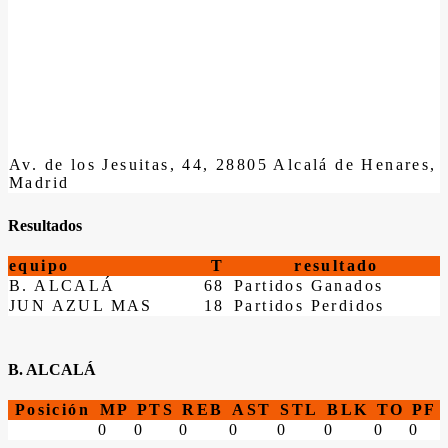
Av. de los Jesuitas, 44, 28805 Alcalá de Henares,
Madrid
Resultados
equipo
T
resultado
B. ALCALÁ
68
Partidos Ganados
JUN AZUL MAS
18
Partidos Perdidos
B. ALCALÁ
Posición
MP
PTS
REB
AST
STL
BLK
TO
PF
0
0
0
0
0
0
0
0