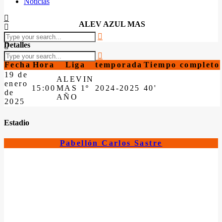
Noticias
ALEV AZUL MAS
Detalles
Fecha
Hora
Liga
temporada
Tiempo completo
19 de
ALEVIN
enero
15:00
MAS 1º
2024-2025
40'
de
AÑO
2025
Estadio
Pabellón Carlos Sastre