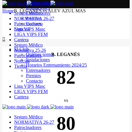
Quiénes somos
Instalaciones
Home
B. LEGANÉS vs ALEV AZUL MAS
Seguro Médico
Entrenadores
NORMATIVA 26-27
Premios
Patrocinadores
Contacto
Noticias
Liga VIPS Masc
LIGA VIPS FEM
Cantera
Seguro Médico
El Club
Normativa 25-26
Quiénes somos
B. LEGANÉS
Patrocinadores
Instalaciones
Noticias
Horarios Entrenamiento 2024/25
Tienda
82
Entrenadores
Premios
Contacto
Liga VIPS Masc
LIGA VIPS FEM
Cantera
vs
80
Seguro Médico
NORMATIVA 26-27
Patrocinadores