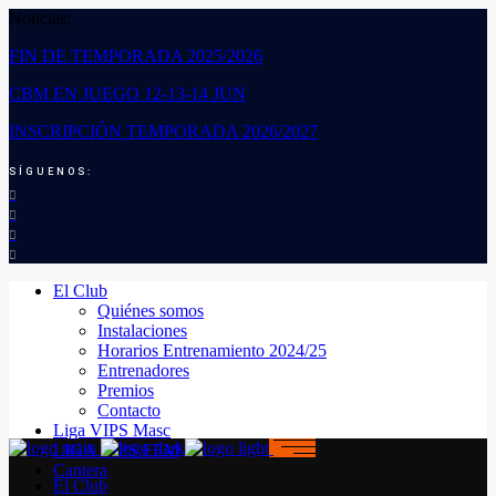
Noticias:
FIN DE TEMPORADA 2025/2026
CBM EN JUEGO 12-13-14 JUN
INSCRIPCIÓN TEMPORADA 2026/2027
SÍGUENOS:
El Club
Quiénes somos
Instalaciones
Horarios Entrenamiento 2024/25
Entrenadores
Premios
Contacto
Liga VIPS Masc
LIGA VIPS FEM
Cantera
El Club