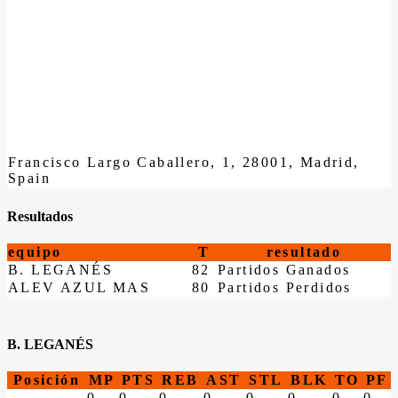
Francisco Largo Caballero, 1, 28001, Madrid,
Spain
Resultados
equipo
T
resultado
B. LEGANÉS
82
Partidos Ganados
ALEV AZUL MAS
80
Partidos Perdidos
B. LEGANÉS
Posición
MP
PTS
REB
AST
STL
BLK
TO
PF
0
0
0
0
0
0
0
0