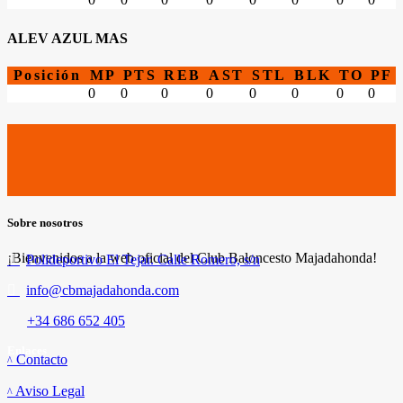
ALEV AZUL MAS
Posición
MP
PTS
REB
AST
STL
BLK
TO
PF
0
0
0
0
0
0
0
0
Sobre nosotros
¡Bienvenidos a la web oficial del Club Baloncesto Majadahonda!
Polideportivo El Tejar. Calle Romero, s/n
info@cbmajadahonda.com
+34 686 652 405
Enlaces
Contacto
Aviso Legal