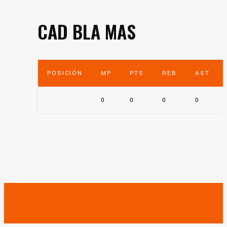
CAD BLA MAS
POSICIÓN
MP
PTS
REB
AST
0
0
0
0