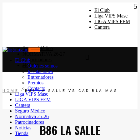
Quiénes somos
Instalaciones
El Club
Horarios Entrenamiento 2024/25
Liga VIPS Masc
Entrenadores
LIGA VIPS FEM
Premios
Cantera
Contacto
Seguro Médico
NORMATIVA 26-27
Patrocinadores
El Club
Noticias
Quiénes somos
Instalaciones
Entrenadores
Premios
Contacto
HOME
B86 LA SALLE VS CAD BLA MAS
Liga VIPS Masc
LIGA VIPS FEM
Cantera
Seguro Médico
Normativa 25-26
Patrocinadores
B86 LA SALLE
Noticias
Tienda