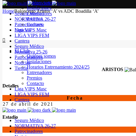
Quiénes somos
Instalaciones
Home
Baloncesto Aristos ‘A’ vs ADC Boadilla ‘A’
Seguro Médico
Entrenadores
NORMATIVA 26-27
Premios
Patrocinadores
Contacto
Noticias
Liga VIPS Masc
LIGA VIPS FEM
Cantera
Seguro Médico
El Club
Normativa 25-26
Quiénes somos
Patrocinadores
Instalaciones
Noticias
Horarios Entrenamiento 2024/25
Tienda
ARISTOS
Entrenadores
Premios
Contacto
Detalles
Liga VIPS Masc
LIGA VIPS FEM
Fecha
Cantera
27 de abril de 2021
Estadio
Seguro Médico
NORMATIVA 26-27
Patrocinadores