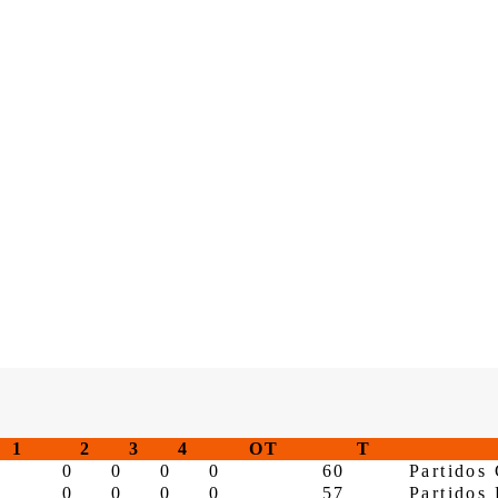
1
2
3
4
OT
T
0
0
0
0
60
Partidos
0
0
0
0
57
Partidos 