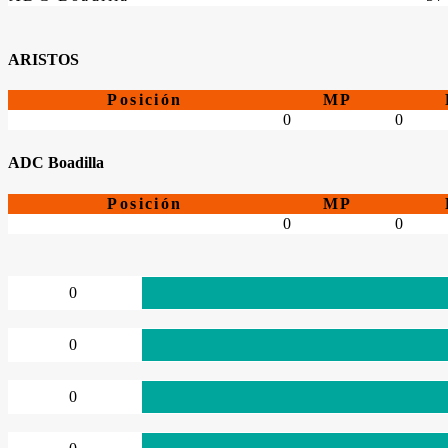
ARISTOS
Posición
MP
0
0
ADC Boadilla
Posición
MP
0
0
0
0
0