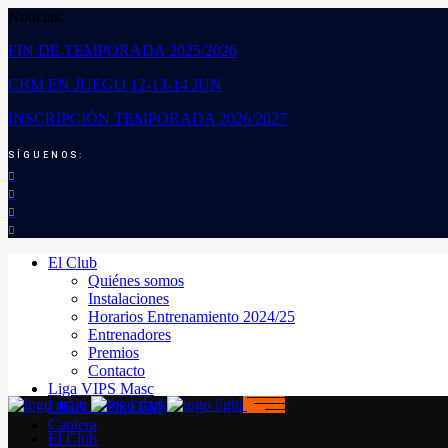
Noticias:
FIN DE TEMPORADA 2025/2026
CBM EN JUEGO 12-13-14 JUN
INSCRIPCIÓN TEMPORADA 2026/2027
SÍGUENOS:
El Club
Quiénes somos
Instalaciones
Horarios Entrenamiento 2024/25
Entrenadores
Premios
Contacto
Liga VIPS Masc
LIGA VIPS FEM
Cantera
El Club