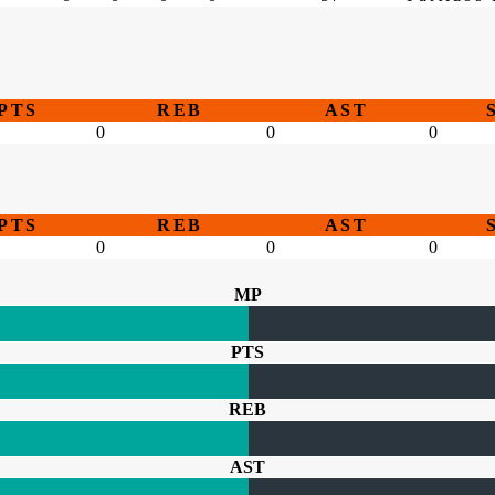
PTS
REB
AST
0
0
0
PTS
REB
AST
0
0
0
MP
PTS
REB
AST