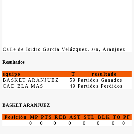
Calle de Isidro García Velázquez, s/n, Aranjuez
Resultados
equipo
T
resultado
BASKET ARANJUEZ
59
Partidos Ganados
CAD BLA MAS
49
Partidos Perdidos
BASKET ARANJUEZ
Posición
MP
PTS
REB
AST
STL
BLK
TO
PF
0
0
0
0
0
0
0
0