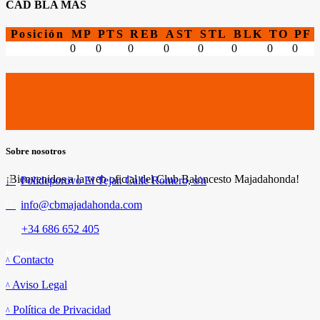
CAD BLA MAS
Posición
MP
PTS
REB
AST
STL
BLK
TO
PF
0
0
0
0
0
0
0
0
Sobre nosotros
¡Bienvenidos a la web oficial del Club Baloncesto Majadahonda!
Polideportivo El Tejar. Calle Romero, s/n
info@cbmajadahonda.com
+34 686 652 405
Enlaces
Contacto
Aviso Legal
Política de Privacidad