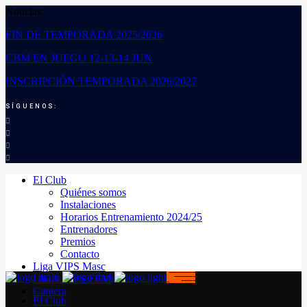
Noticias:
FIN DE TEMPORADA 2025/2026
CBM EN JUEGO 12-13-14 JUN
INSCRIPCIÓN TEMPORADA 2026/2027
SÍGUENOS:
El Club
Quiénes somos
Instalaciones
Horarios Entrenamiento 2024/25
Entrenadores
Premios
Contacto
Liga VIPS Masc
LIGA VIPS FEM
Cantera
El Club