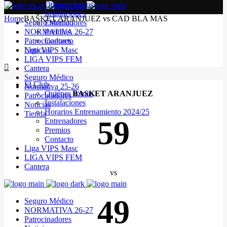
Quiénes somos
Instalaciones
Home
BASKET ARANJUEZ vs CAD BLA MAS
Seguro Médico
Entrenadores
NORMATIVA 26-27
Premios
Patrocinadores
Contacto
Noticias
Liga VIPS Masc
LIGA VIPS FEM
Cantera
Seguro Médico
El Club
Normativa 25-26
Quiénes somos
BASKET ARANJUEZ
Patrocinadores
Instalaciones
Noticias
Horarios Entrenamiento 2024/25
Tienda
59
Entrenadores
Premios
Contacto
Liga VIPS Masc
LIGA VIPS FEM
Cantera
vs
49
Seguro Médico
NORMATIVA 26-27
Patrocinadores