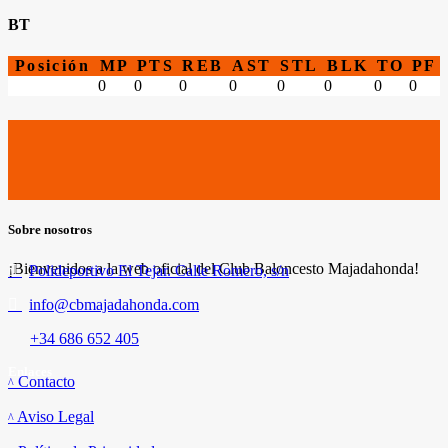
BT
Posición
MP
PTS
REB
AST
STL
BLK
TO
PF
0
0
0
0
0
0
0
0
Sobre nosotros
¡Bienvenidos a la web oficial del Club Baloncesto Majadahonda!
Polideportivo El Tejar. Calle Romero, s/n
info@cbmajadahonda.com
+34 686 652 405
Enlaces
Contacto
Aviso Legal