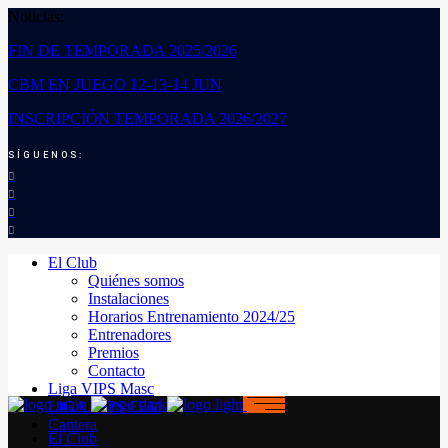
Noticias:
FIN DE TEMPORADA 2025/2026
CBM EN JUEGO 12-13-14 JUN
INSCRIPCIÓN TEMPORADA 2026/2027
SÍGUENOS:
El Club
Quiénes somos
Instalaciones
Horarios Entrenamiento 2024/25
Entrenadores
Premios
Contacto
Liga VIPS Masc
LIGA VIPS FEM
Cantera
El Club