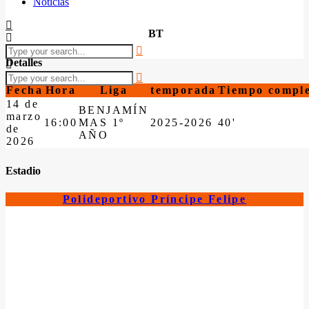
Noticias
BT
Detalles
Fecha
Hora
Liga
temporada
Tiempo compl
14 de
BENJAMÍN
marzo
16:00
MAS 1º
2025-2026
40'
de
AÑO
2026
Estadio
Polideportivo Príncipe Felipe