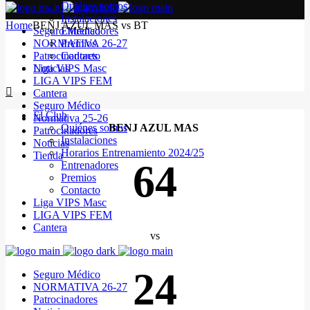
Quiénes somos
Instalaciones
Home
BENJ AZUL MAS vs BT
Seguro Médico
Entrenadores
NORMATIVA 26-27
Premios
Patrocinadores
Contacto
Noticias
Liga VIPS Masc
LIGA VIPS FEM
Cantera
Seguro Médico
El Club
Normativa 25-26
Quiénes somos
BENJ AZUL MAS
Patrocinadores
Instalaciones
Noticias
Horarios Entrenamiento 2024/25
Tienda
64
Entrenadores
Premios
Contacto
Liga VIPS Masc
LIGA VIPS FEM
Cantera
vs
24
Seguro Médico
NORMATIVA 26-27
Patrocinadores