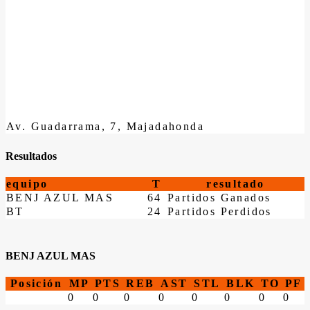
Av. Guadarrama, 7, Majadahonda
Resultados
equipo
T
resultado
BENJ AZUL MAS
64
Partidos Ganados
BT
24
Partidos Perdidos
BENJ AZUL MAS
Posición
MP
PTS
REB
AST
STL
BLK
TO
PF
0
0
0
0
0
0
0
0