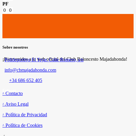
PF
0
0
Sobre nosotros
¡Bienvenidos a la web oficial del Club Baloncesto Majadahonda!
Polideportivo El Tejar. Calle Romero, s/n
info@cbmajadahonda.com
+34 686 652 405
Enlaces
Contacto
Aviso Legal
Política de Privacidad
Política de Cookies