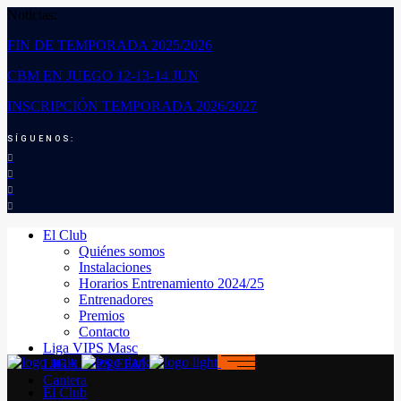
Noticias:
FIN DE TEMPORADA 2025/2026
CBM EN JUEGO 12-13-14 JUN
INSCRIPCIÓN TEMPORADA 2026/2027
SÍGUENOS:
El Club
Quiénes somos
Instalaciones
Horarios Entrenamiento 2024/25
Entrenadores
Premios
Contacto
Liga VIPS Masc
LIGA VIPS FEM
Cantera
El Club