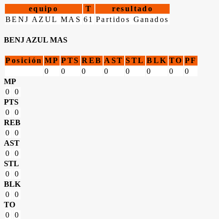
equipo
T
resultado
BENJ AZUL MAS
61
Partidos Ganados
BENJ AZUL MAS
Posición
MP
PTS
REB
AST
STL
BLK
TO
PF
0
0
0
0
0
0
0
0
MP
0
0
PTS
0
0
REB
0
0
AST
0
0
STL
0
0
BLK
0
0
TO
0
0