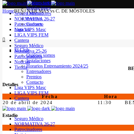
Quiénes somos
Instalaciones
Home
BENJ NAR MAS vs C. DE MÓSTOLES
Seguro Médico
Entrenadores
NORMATIVA 26-27
Premios
Patrocinadores
Contacto
Noticias
Liga VIPS Masc
LIGA VIPS FEM
Cantera
Seguro Médico
El Club
Normativa 25-26
Quiénes somos
Patrocinadores
Instalaciones
Noticias
Horarios Entrenamiento 2024/25
Tienda
BE
Entrenadores
Premios
Contacto
Detalles
Liga VIPS Masc
LIGA VIPS FEM
Fecha
Hora
Cantera
20 de abril de 2024
11:30
BE
Estadio
Seguro Médico
NORMATIVA 26-27
Patrocinadores