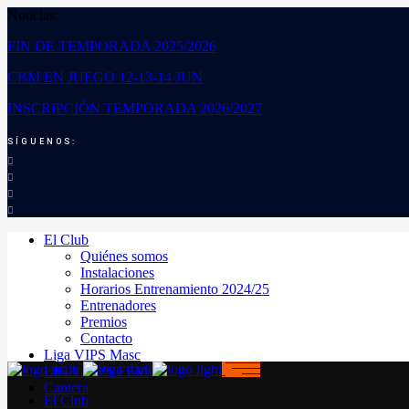
Noticias:
FIN DE TEMPORADA 2025/2026
CBM EN JUEGO 12-13-14 JUN
INSCRIPCIÓN TEMPORADA 2026/2027
SÍGUENOS:
El Club
Quiénes somos
Instalaciones
Horarios Entrenamiento 2024/25
Entrenadores
Premios
Contacto
Liga VIPS Masc
LIGA VIPS FEM
Cantera
El Club