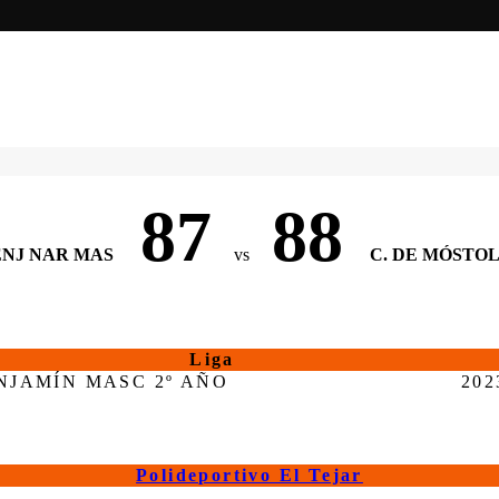
87
88
NJ NAR MAS
vs
C. DE MÓSTO
Liga
NJAMÍN MASC 2º AÑO
202
Polideportivo El Tejar