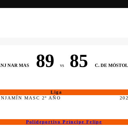
89
85
NJ NAR MAS
vs
C. DE MÓSTO
Liga
ENJAMÍN MASC 2º AÑO
20
Polideportivo Príncipe Felipe