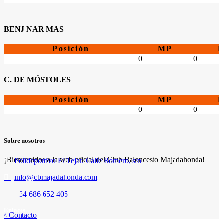
BENJ NAR MAS
Posición
MP
0
0
C. DE MÓSTOLES
Posición
MP
0
0
Sobre nosotros
¡Bienvenidos a la web oficial del Club Baloncesto Majadahonda!
Polideportivo El Tejar. Calle Romero, s/n
info@cbmajadahonda.com
+34 686 652 405
Enlaces
Contacto