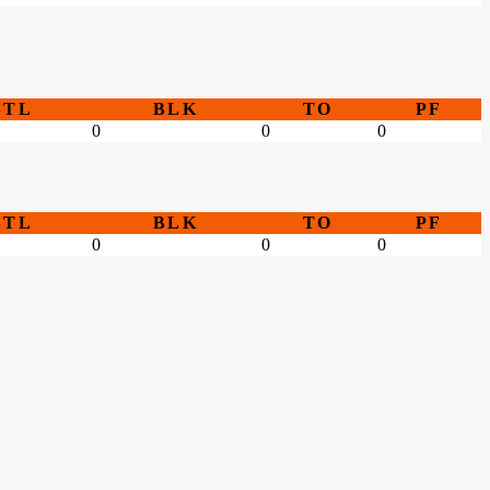
STL
BLK
TO
PF
0
0
0
STL
BLK
TO
PF
0
0
0