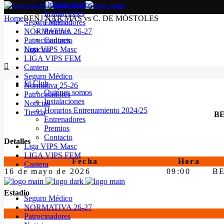
Quiénes somos
Instalaciones
Home
BENJ NAR MAS vs C. DE MÓSTOLES
Seguro Médico
Entrenadores
NORMATIVA 26-27
Premios
Patrocinadores
Contacto
Noticias
Liga VIPS Masc
LIGA VIPS FEM
Cantera
Seguro Médico
El Club
Normativa 25-26
Quiénes somos
Patrocinadores
Instalaciones
Noticias
Horarios Entrenamiento 2024/25
Tienda
BE
Entrenadores
Premios
Contacto
Detalles
Liga VIPS Masc
LIGA VIPS FEM
Fecha
Hora
Cantera
16 de mayo de 2026
09:00
B
Estadio
Seguro Médico
NORMATIVA 26-27
Patrocinadores