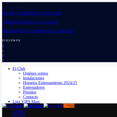
Noticias:
FIN DE TEMPORADA 2025/2026
CBM EN JUEGO 12-13-14 JUN
INSCRIPCIÓN TEMPORADA 2026/2027
SÍGUENOS:
El Club
Quiénes somos
Instalaciones
Horarios Entrenamiento 2024/25
Entrenadores
Premios
Contacto
Liga VIPS Masc
LIGA VIPS FEM
Cantera
El Club