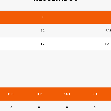
T
62
PA
12
PA
PTS
REB
AST
STL
0
0
0
0