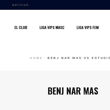
NOTICIAS:
Quiénes somos
Instalaciones
EL CLUB
LIGA VIPS MASC
LIGA VIPS FEM
Horarios Entrenamiento 2024/25
Entrenadores
Premios
Quiénes somos
HOME
BENJ NAR MAS VS ESTUDI
Contacto
Instalaciones
Horarios Entrenamiento 2024/25
Entrenadores
BENJ NAR MAS
Premios
Contacto