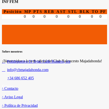
INF FEM
Posición
MP
PTS
REB
AST
STL
BLK
TO
PF
0
0
0
0
0
0
0
0
Sobre nosotros
¡Bienvenidos a la web oficial del Club Baloncesto Majadahonda!
Polideportivo El Tejar. Calle Romero, s/n
info@cbmajadahonda.com
+34 686 652 405
Enlaces
Contacto
Aviso Legal
Política de Privacidad