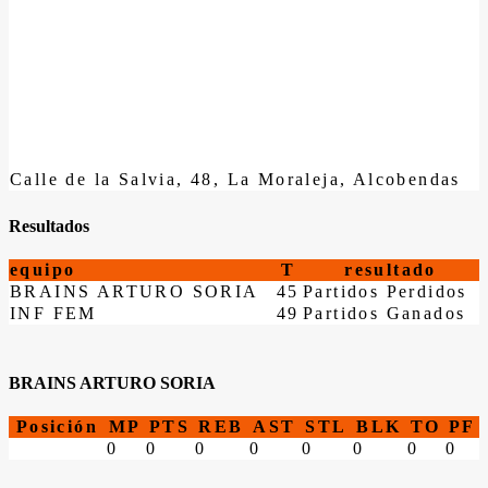
Calle de la Salvia, 48, La Moraleja, Alcobendas
Resultados
equipo
T
resultado
BRAINS ARTURO SORIA
45
Partidos Perdidos
INF FEM
49
Partidos Ganados
BRAINS ARTURO SORIA
Posición
MP
PTS
REB
AST
STL
BLK
TO
PF
0
0
0
0
0
0
0
0