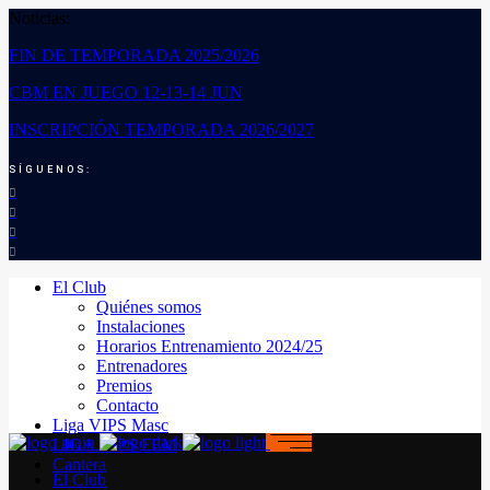
Noticias:
FIN DE TEMPORADA 2025/2026
CBM EN JUEGO 12-13-14 JUN
INSCRIPCIÓN TEMPORADA 2026/2027
SÍGUENOS:
El Club
Quiénes somos
Instalaciones
Horarios Entrenamiento 2024/25
Entrenadores
Premios
Contacto
Liga VIPS Masc
LIGA VIPS FEM
Cantera
El Club