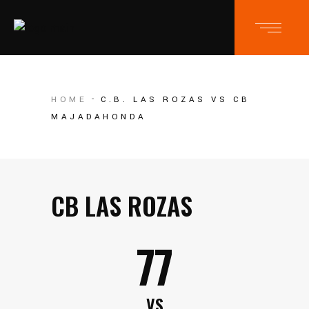
HOME
C.B. LAS ROZAS VS CB
MAJADAHONDA
CB LAS ROZAS
77
VS