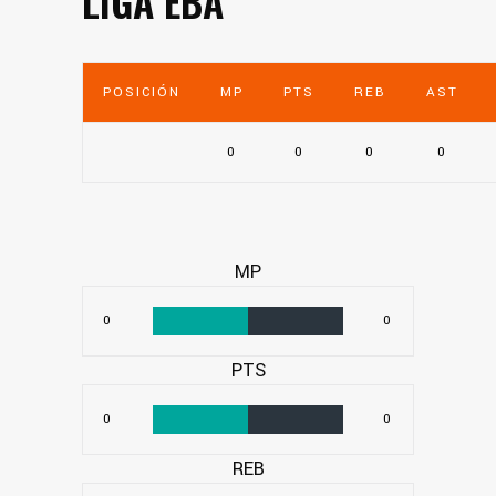
LIGA EBA
POSICIÓN
MP
PTS
REB
AST
0
0
0
0
MP
0
0
PTS
0
0
REB