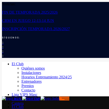
Noticias:
FIN DE TEMPORADA 2025/2026
CBM EN JUEGO 12-13-14 JUN
INSCRIPCIÓN TEMPORADA 2026/2027
SÍGUENOS:
El Club
Quiénes somos
Instalaciones
Horarios Entrenamiento 2024/25
Entrenadores
Premios
Contacto
Liga VIPS Masc
LIGA VIPS FEM
Cantera
El Club