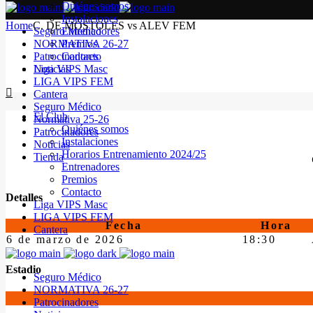
Quiénes somos
Instalaciones
Home
C. DE MÓSTOLES vs ALEV FEM
Seguro Médico
Entrenadores
NORMATIVA 26-27
Premios
Patrocinadores
Contacto
Noticias
Liga VIPS Masc
LIGA VIPS FEM
Cantera
Seguro Médico
El Club
Normativa 25-26
Quiénes somos
Patrocinadores
Instalaciones
Noticias
Horarios Entrenamiento 2024/25
Tienda
Entrenadores
Premios
Contacto
Detalles
Liga VIPS Masc
LIGA VIPS FEM
Fecha
Hora
Cantera
6 de marzo de 2026
18:30
Estadio
Seguro Médico
NORMATIVA 26-27
Patrocinadores