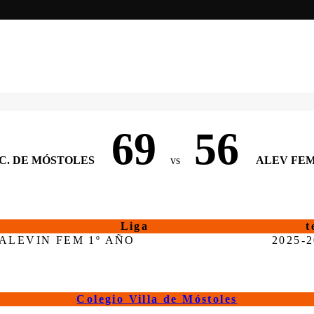
69
56
C. DE MÓSTOLES
vs
ALEV FE
Liga
t
ALEVIN FEM 1º AÑO
2025-
Colegio Villa de Móstoles