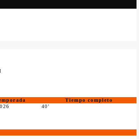
M
emporada
Tiempo completo
2026
40'