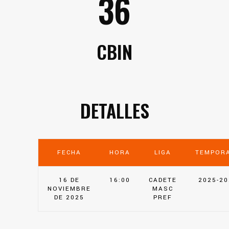
36
CBIN
DETALLES
FECHA
HORA
LIGA
TEMPOR
16 DE
16:00
CADETE
2025-20
NOVIEMBRE
MASC
DE 2025
PREF