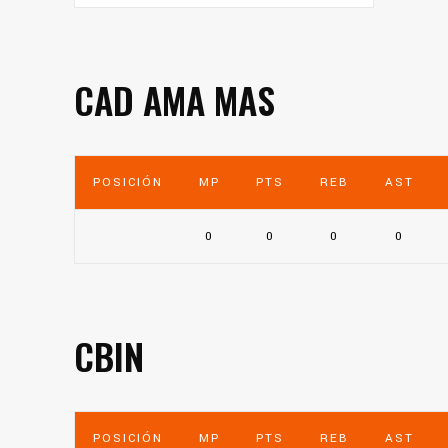
CAD AMA MAS
POSICIÓN
MP
PTS
REB
AST
0
0
0
0
CBIN
POSICIÓN
MP
PTS
REB
AST