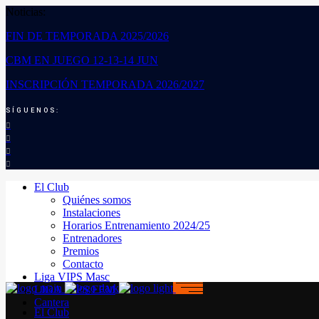
Noticias:
FIN DE TEMPORADA 2025/2026
CBM EN JUEGO 12-13-14 JUN
INSCRIPCIÓN TEMPORADA 2026/2027
SÍGUENOS:
El Club
Quiénes somos
Instalaciones
Horarios Entrenamiento 2024/25
Entrenadores
Premios
Contacto
Liga VIPS Masc
LIGA VIPS FEM
Cantera
El Club