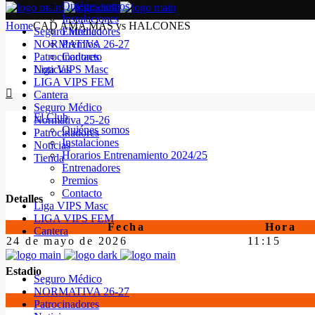
Quiénes somos
Instalaciones
Home
CAD AMA MAS vs HALCONES
Seguro Médico
Entrenadores
NORMATIVA 26-27
Premios
Patrocinadores
Contacto
Noticias
Liga VIPS Masc
LIGA VIPS FEM
Cantera
Seguro Médico
El Club
Normativa 25-26
Quiénes somos
Patrocinadores
Instalaciones
Noticias
Horarios Entrenamiento 2024/25
Tienda
Entrenadores
Premios
Contacto
Detalles
Liga VIPS Masc
LIGA VIPS FEM
Fecha
Hora
Cantera
24 de mayo de 2026
11:15
Estadio
Seguro Médico
NORMATIVA 26-27
Patrocinadores